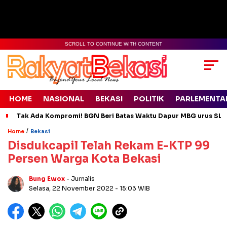
SCROLL TO CONTINUE WITH CONTENT
HOME
NASIONAL
BEKASI
POLITIK
PARLEMENTA
Tak Ada Kompromi! BGN Beri Batas Waktu Dapur MBG urus SLH
/
Home
Bekasi
Disdukcapil Telah Rekam E-KTP 99
Persen Warga Kota Bekasi
Bung Ewox
- Jurnalis
Selasa, 22 November 2022
- 15:03 WIB