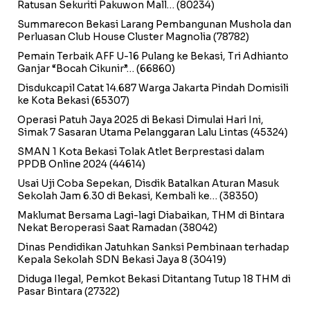
Ratusan Sekuriti Pakuwon Mall…
(80234)
Summarecon Bekasi Larang Pembangunan Mushola dan
Perluasan Club House Cluster Magnolia
(78782)
Pemain Terbaik AFF U-16 Pulang ke Bekasi, Tri Adhianto
Ganjar “Bocah Cikunir”…
(66860)
Disdukcapil Catat 14.687 Warga Jakarta Pindah Domisili
ke Kota Bekasi
(65307)
Operasi Patuh Jaya 2025 di Bekasi Dimulai Hari Ini,
Simak 7 Sasaran Utama Pelanggaran Lalu Lintas
(45324)
SMAN 1 Kota Bekasi Tolak Atlet Berprestasi dalam
PPDB Online 2024
(44614)
Usai Uji Coba Sepekan, Disdik Batalkan Aturan Masuk
Sekolah Jam 6.30 di Bekasi, Kembali ke…
(38350)
Maklumat Bersama Lagi-lagi Diabaikan, THM di Bintara
Nekat Beroperasi Saat Ramadan
(38042)
Dinas Pendidikan Jatuhkan Sanksi Pembinaan terhadap
Kepala Sekolah SDN Bekasi Jaya 8
(30419)
Diduga Ilegal, Pemkot Bekasi Ditantang Tutup 18 THM di
Pasar Bintara
(27322)