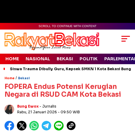
SCROLL TO CONTINUE WITH CONTENT
HOME
NASIONAL
BEKASI
POLITIK
PARLEMENTA
Siswa Trauma Dibully Guru, Kepsek SMKN 1 Kota Bekasi Bung
/
Home
Bekasi
FOPERA Endus Potensi Kerugian
Negara di RSUD CAM Kota Bekasi
Bung Ewox
- Jurnalis
Rabu, 21 Januari 2026
- 09:50 WIB