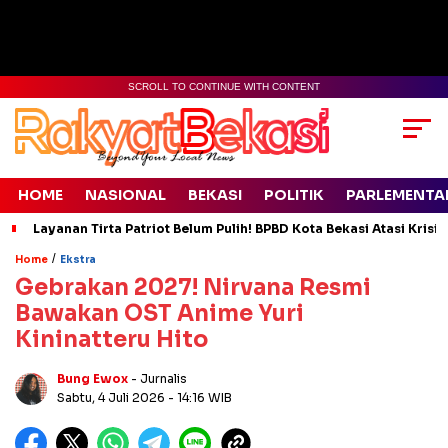
SCROLL TO CONTINUE WITH CONTENT
HOME
NASIONAL
BEKASI
POLITIK
PARLEMENTA
Layanan Tirta Patriot Belum Pulih! BPBD Kota Bekasi Atasi Krisis
/
Home
Ekstra
Gebrakan 2027! Nirvana Resmi
Bawakan OST Anime Yuri
Kininatteru Hito
Bung Ewox
- Jurnalis
Sabtu, 4 Juli 2026
- 14:16 WIB