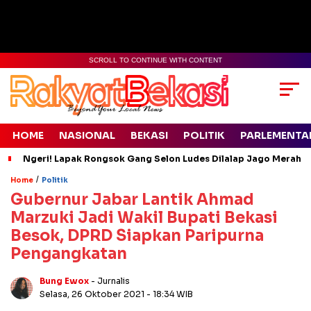
SCROLL TO CONTINUE WITH CONTENT
HOME
NASIONAL
BEKASI
POLITIK
PARLEMENTA
Ngeri! Lapak Rongsok Gang Selon Ludes Dilalap Jago Merah
/
Home
Politik
Gubernur Jabar Lantik Ahmad
Marzuki Jadi Wakil Bupati Bekasi
Besok, DPRD Siapkan Paripurna
Pengangkatan
Bung Ewox
- Jurnalis
Selasa, 26 Oktober 2021
- 18:34 WIB