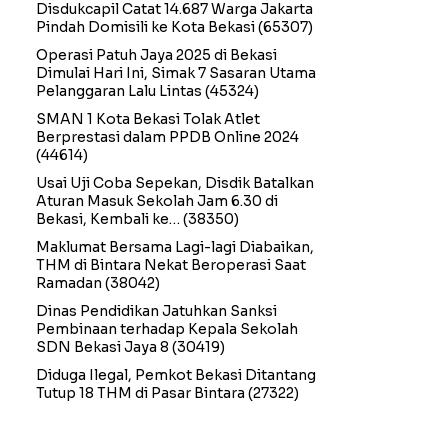
Disdukcapil Catat 14.687 Warga Jakarta
Pindah Domisili ke Kota Bekasi
(65307)
Operasi Patuh Jaya 2025 di Bekasi
Dimulai Hari Ini, Simak 7 Sasaran Utama
Pelanggaran Lalu Lintas
(45324)
SMAN 1 Kota Bekasi Tolak Atlet
Berprestasi dalam PPDB Online 2024
(44614)
Usai Uji Coba Sepekan, Disdik Batalkan
Aturan Masuk Sekolah Jam 6.30 di
Bekasi, Kembali ke…
(38350)
Maklumat Bersama Lagi-lagi Diabaikan,
THM di Bintara Nekat Beroperasi Saat
Ramadan
(38042)
Dinas Pendidikan Jatuhkan Sanksi
Pembinaan terhadap Kepala Sekolah
SDN Bekasi Jaya 8
(30419)
Diduga Ilegal, Pemkot Bekasi Ditantang
Tutup 18 THM di Pasar Bintara
(27322)