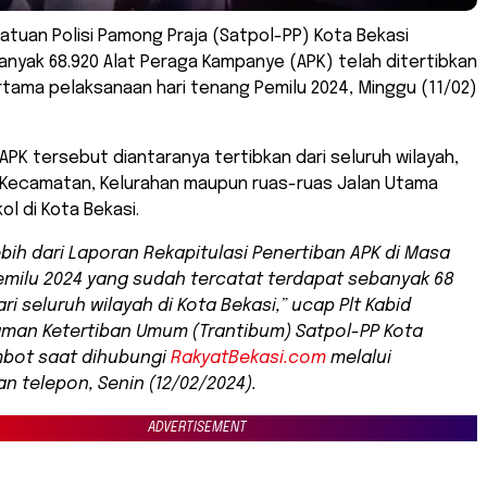
Satuan Polisi Pamong Praja (Satpol-PP) Kota Bekasi
nyak 68.920 Alat Peraga Kampanye (APK) telah ditertibkan
ertama pelaksanaan hari tenang Pemilu 2024, Minggu (11/02)
APK tersebut diantaranya tertibkan dari seluruh wilayah,
t Kecamatan, Kelurahan maupun ruas-ruas Jalan Utama
l di Kota Bekasi.
ebih dari Laporan Rekapitulasi Penertiban APK di Masa
milu 2024 yang sudah tercatat terdapat sebanyak 68
ri seluruh wilayah di Kota Bekasi,” ucap Plt Kabid
man Ketertiban Umum (Trantibum) Satpol-PP Kota
mbot saat dihubungi
RakyatBekasi.com
melalui
 telepon, Senin (12/02/2024).
ADVERTISEMENT