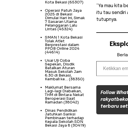
Kota Bekasi
(65307)
“Ya mau kita be
Operasi Patuh Jaya
itu tau sendiri
2025 di Bekasi
Dimulai Hari Ini, Simak
tutupnya.
7 Sasaran Utama
Pelanggaran Lalu
Lintas
(45324)
SMAN 1 Kota Bekasi
Tolak Atlet
Ekspl
Berprestasi dalam
PPDB Online 2024
(44614)
Berl
Usai Uji Coba
Ketikkan email Anda...
Sepekan, Disdik
Batalkan Aturan
Masuk Sekolah Jam
6.30 di Bekasi,
Kembali ke…
(38350)
Maklumat Bersama
Lagi-lagi Diabaikan,
Follow Wha
THM di Bintara Nekat
Beroperasi Saat
rakyatbeka
Ramadan
(38042)
terbaru set
Dinas Pendidikan
Jatuhkan Sanksi
Pembinaan terhadap
Kepala Sekolah SDN
Bekasi Jaya 8
(30419)