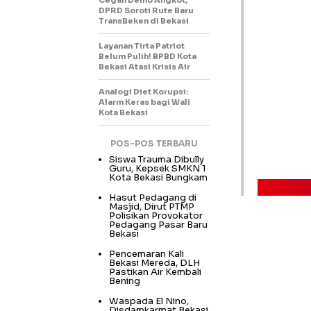
Cegah Demo Angkot,
DPRD Soroti Rute Baru
TransBeken di Bekasi
Layanan Tirta Patriot
Belum Pulih! BPBD Kota
Bekasi Atasi Krisis Air
Analogi Diet Korupsi:
Alarm Keras bagi Wali
Kota Bekasi
POS-POS TERBARU
Siswa Trauma Dibully
Guru, Kepsek SMKN 1
Kota Bekasi Bungkam
Hasut Pedagang di
Masjid, Dirut PTMP
Polisikan Provokator
Pedagang Pasar Baru
Bekasi
Pencemaran Kali
Bekasi Mereda, DLH
Pastikan Air Kembali
Bening
Waspada El Nino,
Disdamkarmat Bekasi