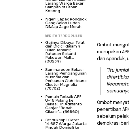
Larang Warga Bakar
Sampah di Lahan
Kosong
Ngeri! Lapak Rongsok
Gang Selon Ludes
Dilalap Jago Merah
BERITA TERPOPULER:
Gajinya Dibayar Telat
Ombot mengata
dan Dicicil dalam 4
Bulan Terakhir,
merupakan APK 
Ratusan Sekuriti
Pakuwon Mall…
dari spanduk, 
(80234)
Summarecon Bekasi
“Itu juml
Larang Pembangunan
Mushola dan
ditertibka
Perluasan Club House
Kecamata
Cluster Magnolia
(78782)
semuanya,
Pemain Terbaik AFF
U-16 Pulang ke
Ombot menyata
Bekasi, Tri Adhianto
Ganjar “Bocah
penertiban APK
Cikunir”…
(66860)
sebelum pelak
Disdukcapil Catat
demokrasi ber
14.687 Warga Jakarta
Pindah Domisili ke