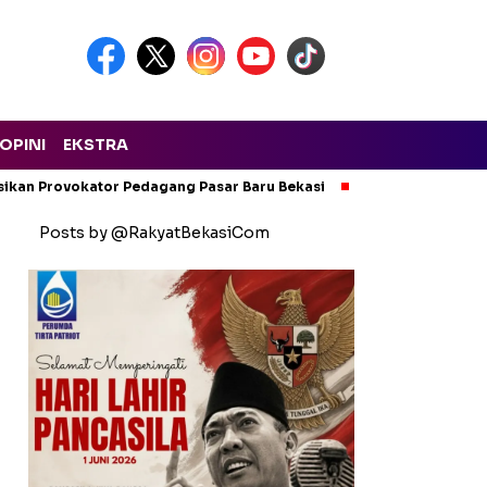
OPINI
EKSTRA
isikan Provokator Pedagang Pasar Baru Bekasi
Pencemaran Kali
Posts by @RakyatBekasiCom