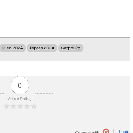
Pileg 2024
Pilpres 2024
Satpol Pp
0
Article Rating
Login
Connect with