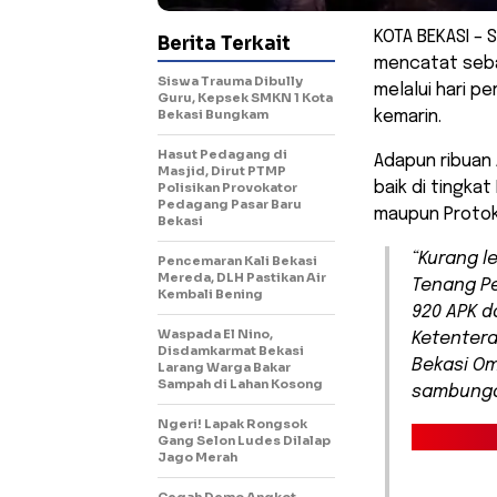
KOTA BEKASI – 
Berita Terkait
mencatat seba
Siswa Trauma Dibully
melalui hari p
Guru, Kepsek SMKN 1 Kota
Bekasi Bungkam
kemarin.
Hasut Pedagang di
Adapun ribuan 
Masjid, Dirut PTMP
baik di tingka
Polisikan Provokator
Pedagang Pasar Baru
maupun Protoko
Bekasi
“Kurang l
Pencemaran Kali Bekasi
Mereda, DLH Pastikan Air
Tenang Pe
Kembali Bening
920 APK da
Waspada El Nino,
Ketentera
Disdamkarmat Bekasi
Bekasi O
Larang Warga Bakar
Sampah di Lahan Kosong
sambungan
Ngeri! Lapak Rongsok
Gang Selon Ludes Dilalap
Jago Merah