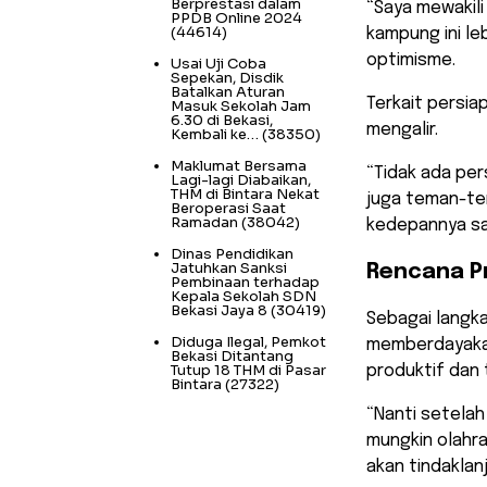
Berprestasi dalam
​“Saya mewakil
PPDB Online 2024
(44614)
kampung ini le
optimisme.
Usai Uji Coba
Sepekan, Disdik
Batalkan Aturan
​Terkait persi
Masuk Sekolah Jam
6.30 di Bekasi,
mengalir.
Kembali ke…
(38350)
Maklumat Bersama
“Tidak ada per
Lagi-lagi Diabaikan,
THM di Bintara Nekat
juga teman-tem
Beroperasi Saat
Ramadan
(38042)
kedepannya say
Dinas Pendidikan
Jatuhkan Sanksi
Rencana P
Pembinaan terhadap
Kepala Sekolah SDN
Bekasi Jaya 8
(30419)
​Sebagai langk
Diduga Ilegal, Pemkot
memberdayakan
Bekasi Ditantang
Tutup 18 THM di Pasar
produktif dan 
Bintara
(27322)
​“Nanti setela
mungkin olahra
akan tindaklan