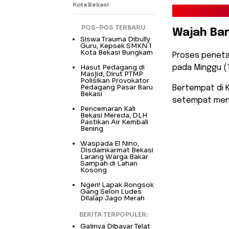
Kota Bekasi
POS-POS TERBARU
Wajah Ba
Siswa Trauma Dibully
Guru, Kepsek SMKN 1
Kota Bekasi Bungkam
​Proses penet
Hasut Pedagang di
pada Minggu (1
Masjid, Dirut PTMP
Polisikan Provokator
Pedagang Pasar Baru
Bertempat di K
Bekasi
setempat mena
Pencemaran Kali
Bekasi Mereda, DLH
Pastikan Air Kembali
Bening
Waspada El Nino,
Disdamkarmat Bekasi
Larang Warga Bakar
Sampah di Lahan
Kosong
Ngeri! Lapak Rongsok
Gang Selon Ludes
Dilalap Jago Merah
BERITA TERPOPULER:
Suasana pe
Gajinya Dibayar Telat