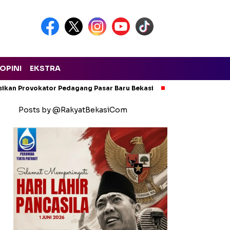
OPINI
EKSTRA
isikan Provokator Pedagang Pasar Baru Bekasi
Pencemaran Kali
Posts by @RakyatBekasiCom