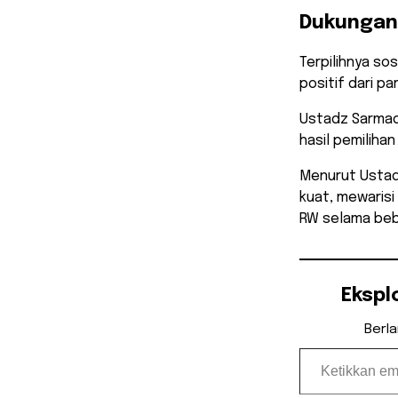
Dukungan
​Terpilihnya 
positif dari 
Ustadz Sarmad
hasil pemilihan
​Menurut Ustad
kuat, mewaris
RW selama beb
Ekspl
Berl
Ketikkan email Anda...