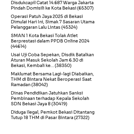
Disdukcapil Catat 14.687 Warga Jakarta
Pindah Domisili ke Kota Bekasi
(65307)
Operasi Patuh Jaya 2025 di Bekasi
Dimulai Hari Ini, Simak 7 Sasaran Utama
Pelanggaran Lalu Lintas
(45324)
SMAN 1 Kota Bekasi Tolak Atlet
Berprestasi dalam PPDB Online 2024
(44614)
Usai Uji Coba Sepekan, Disdik Batalkan
Aturan Masuk Sekolah Jam 6.30 di
Bekasi, Kembali ke…
(38350)
Maklumat Bersama Lagi-lagi Diabaikan,
THM di Bintara Nekat Beroperasi Saat
Ramadan
(38042)
Dinas Pendidikan Jatuhkan Sanksi
Pembinaan terhadap Kepala Sekolah
SDN Bekasi Jaya 8
(30419)
Diduga Ilegal, Pemkot Bekasi Ditantang
Tutup 18 THM di Pasar Bintara
(27322)