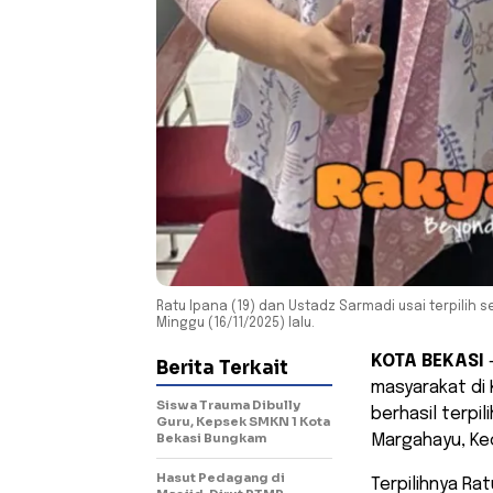
Ratu Ipana (19) dan Ustadz Sarmadi usai terpilih
Minggu (16/11/2025) lalu.
KOTA BEKASI
–
Berita Terkait
masyarakat di 
Siswa Trauma Dibully
berhasil terpi
Guru, Kepsek SMKN 1 Kota
Bekasi Bungkam
Margahayu, Ke
Hasut Pedagang di
​Terpilihnya R