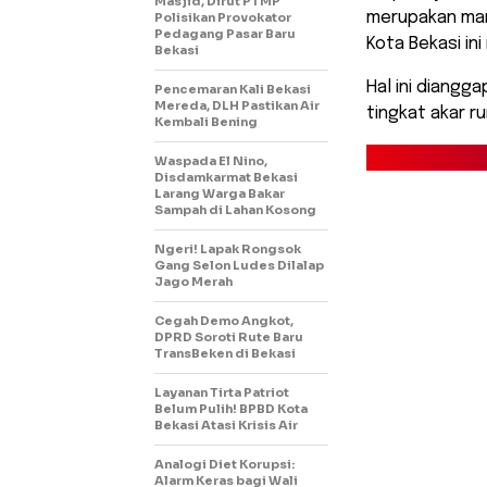
Masjid, Dirut PTMP
merupakan man
Polisikan Provokator
Pedagang Pasar Baru
Kota Bekasi ini
Bekasi
Hal ini diangg
Pencemaran Kali Bekasi
Mereda, DLH Pastikan Air
tingkat akar r
Kembali Bening
Waspada El Nino,
Disdamkarmat Bekasi
Larang Warga Bakar
Sampah di Lahan Kosong
Ngeri! Lapak Rongsok
Gang Selon Ludes Dilalap
Jago Merah
Cegah Demo Angkot,
DPRD Soroti Rute Baru
TransBeken di Bekasi
Layanan Tirta Patriot
Belum Pulih! BPBD Kota
Bekasi Atasi Krisis Air
Analogi Diet Korupsi:
Alarm Keras bagi Wali