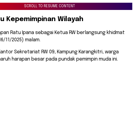
SCROLL TO RESUME CONTENT
ru Kepemimpinan Wilayah
apan Ratu Ipana sebagai Ketua RW berlangsung khidmat
6/11/2025) malam.
antor Sekretariat RW 09, Kampung Karangkitri, warga
ruh harapan besar pada pundak pemimpin muda ini.
milihan Ketua RW 09 Kelurahan Margahayu, Kecamatan