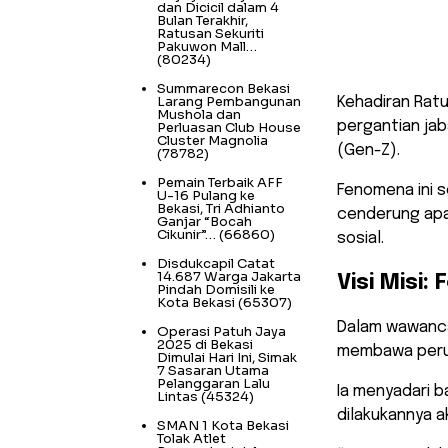
Bekasi Timu
dan Dicicil dalam 4
Bulan Terakhir,
sekretaria
Ratusan Sekuriti
Pakuwon Mall…
(80234)
Summarecon Bekasi
Larang Pembangunan
​Kehadiran Rat
Mushola dan
pergantian jab
Perluasan Club House
Cluster Magnolia
(Gen-Z).
(78782)
Pemain Terbaik AFF
Fenomena ini s
U-16 Pulang ke
Bekasi, Tri Adhianto
cenderung apat
Ganjar “Bocah
Cikunir”…
(66860)
sosial.
Disdukcapil Catat
14.687 Warga Jakarta
Visi Misi
Pindah Domisili ke
Kota Bekasi
(65307)
​Dalam wawanc
Operasi Patuh Jaya
2025 di Bekasi
membawa perub
Dimulai Hari Ini, Simak
7 Sasaran Utama
Pelanggaran Lalu
Ia menyadari 
Lintas
(45324)
dilakukannya a
SMAN 1 Kota Bekasi
Tolak Atlet