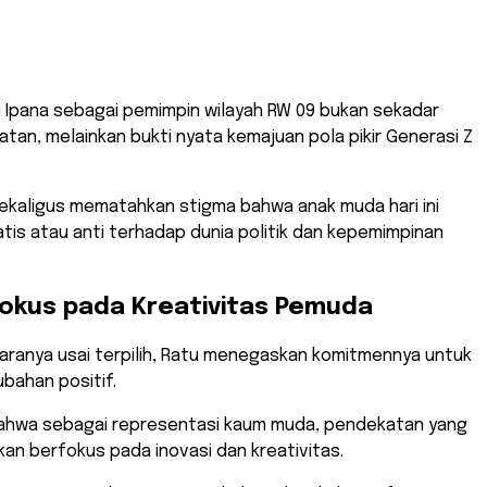
r, Minggu (16/11/2025) lalu, yang digelar di Kantor
t RW 09 Kampung Karangkitri.
u Ipana sebagai pemimpin wilayah RW 09 bukan sekadar
atan, melainkan bukti nyata kemajuan pola pikir Generasi Z
ekaligus mematahkan stigma bahwa anak muda hari ini
is atau anti terhadap dunia politik dan kepemimpinan
: Fokus pada Kreativitas Pemuda
aranya usai terpilih, Ratu menegaskan komitmennya untuk
ahan positif.
bahwa sebagai representasi kaum muda, pendekatan yang
kan berfokus pada inovasi dan kreativitas.