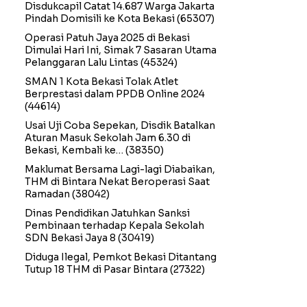
Disdukcapil Catat 14.687 Warga Jakarta
Pindah Domisili ke Kota Bekasi
(65307)
Operasi Patuh Jaya 2025 di Bekasi
Dimulai Hari Ini, Simak 7 Sasaran Utama
Pelanggaran Lalu Lintas
(45324)
SMAN 1 Kota Bekasi Tolak Atlet
Berprestasi dalam PPDB Online 2024
(44614)
Usai Uji Coba Sepekan, Disdik Batalkan
Aturan Masuk Sekolah Jam 6.30 di
Bekasi, Kembali ke…
(38350)
Maklumat Bersama Lagi-lagi Diabaikan,
THM di Bintara Nekat Beroperasi Saat
Ramadan
(38042)
Dinas Pendidikan Jatuhkan Sanksi
Pembinaan terhadap Kepala Sekolah
SDN Bekasi Jaya 8
(30419)
Diduga Ilegal, Pemkot Bekasi Ditantang
Tutup 18 THM di Pasar Bintara
(27322)