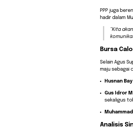
PPP juga ber
hadir dalam M
“Kita aka
komunikas
Bursa Cal
Selain Agus S
maju sebagai c
Husnan Bay
Gus Idror 
sekaligus to
Muhammad 
Analisis S