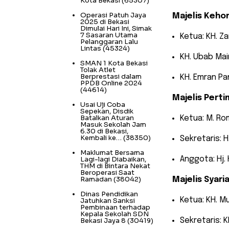
Kota Bekasi
(65307)
Operasi Patuh Jaya
Majelis Keho
2025 di Bekasi
Dimulai Hari Ini, Simak
7 Sasaran Utama
Ketua: KH. Z
Pelanggaran Lalu
Lintas
(45324)
KH. Ubab Ma
SMAN 1 Kota Bekasi
Tolak Atlet
Berprestasi dalam
KH. Emran Pa
PPDB Online 2024
(44614)
Majelis Pert
Usai Uji Coba
Sepekan, Disdik
Batalkan Aturan
Ketua: M. R
Masuk Sekolah Jam
6.30 di Bekasi,
Kembali ke…
(38350)
Sekretaris: H
Maklumat Bersama
Lagi-lagi Diabaikan,
Anggota: Hj. 
THM di Bintara Nekat
Beroperasi Saat
Ramadan
(38042)
Majelis Syari
Dinas Pendidikan
Ketua: KH. Mu
Jatuhkan Sanksi
Pembinaan terhadap
Kepala Sekolah SDN
Bekasi Jaya 8
(30419)
Sekretaris: 