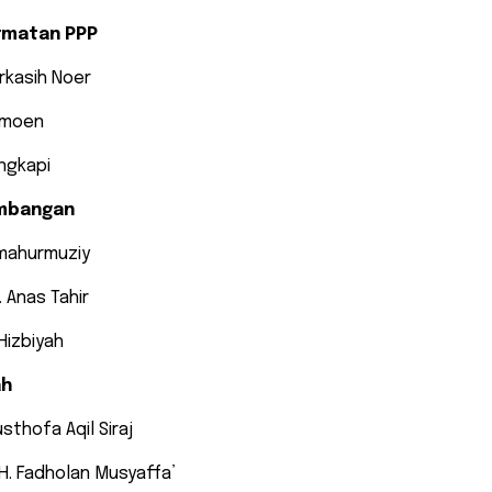
rmatan PPP
arkasih Noer
imoen
ngkapi
imbangan
omahurmuziy
. Anas Tahir
Hizbiyah
ah
sthofa Aqil Siraj
KH. Fadholan Musyaffa’