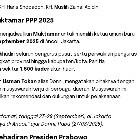
KH. Haris Shodaqoh, KH. Muslih Zainal Abidin
ktamar PPP 2025
 menjadwalkan
Muktamar
untuk memilih ketua umum baru
eptember 2025
di Ancol, Jakarta.
 dihadiri seluruh pengurus pusat serta perwakilan pengurus
ngkat provinsi hingga kabupaten/kota. Panitia
 sekitar
1.500 kader
akan hadir.
P,
Usman Tokan
alias Donni, mengatakan pihaknya tengah
musyawarah kerja di berbagai daerah. Musyawarah ini
lkan rekomendasi dan dukungan untuk pelaksanaan
ktamar) tanggal 27–29 (September), di Jakarta
a di Ancol,” ujar Donni, Rabu (27/08/2025).
ehadiran Presiden Prabowo