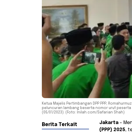
Ketua Majelis Pertimbangan DPP PPP, Romahurmuz
peluncuran lambang beserta nomor urut peserta P
(05/01/2023). (Foto: Inilah.com/Safarian Shah)
Jakarta
– Men
Berita Terkait
(PPP) 2025
, t