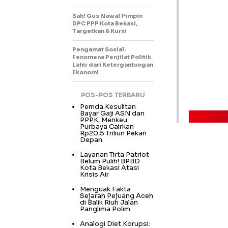
Sah! Gus Nawal Pimpin
DPC PPP Kota Bekasi,
Targetkan 6 Kursi
Pengamat Sosial:
Fenomena Penjilat Politik
Lahir dari Ketergantungan
Ekonomi
POS-POS TERBARU
Pemda Kesulitan
Bayar Gaji ASN dan
PPPK, Menkeu
Purbaya Cairkan
Rp20,5 Triliun Pekan
Depan
Layanan Tirta Patriot
Belum Pulih! BPBD
Kota Bekasi Atasi
Krisis Air
Menguak Fakta
Sejarah Pejuang Aceh
di Balik Riuh Jalan
Panglima Polim
Analogi Diet Korupsi: