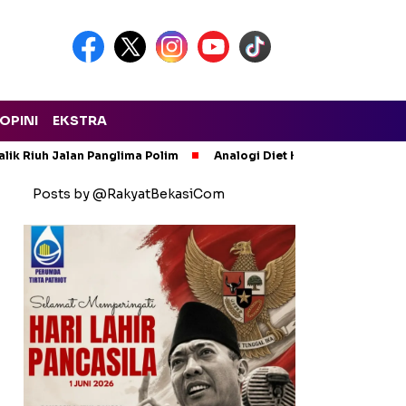
OPINI
EKSTRA
lik Riuh Jalan Panglima Polim
Analogi Diet Korupsi: Alarm Ker
Posts by @RakyatBekasiCom