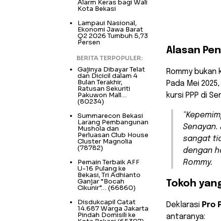
Alarm Keras bagi Wali
Kota Bekasi
Lampaui Nasional,
Ekonomi Jawa Barat
Q2 2026 Tumbuh 5,73
Persen
Alasan Pe
BERITA TERPOPULER:
Gajinya Dibayar Telat
Rommy bukan ka
dan Dicicil dalam 4
Bulan Terakhir,
Pada Mei 2025
Ratusan Sekuriti
Pakuwon Mall…
kursi PPP di S
(80234)
“Kepemimp
Summarecon Bekasi
Larang Pembangunan
Senayan. 
Mushola dan
Perluasan Club House
sangat ti
Cluster Magnolia
(78782)
dengan ha
Pemain Terbaik AFF
Rommy.
U-16 Pulang ke
Bekasi, Tri Adhianto
Ganjar “Bocah
Tokoh yang
Cikunir”…
(66860)
Disdukcapil Catat
Deklarasi
Pro 
14.687 Warga Jakarta
Pindah Domisili ke
antaranya: