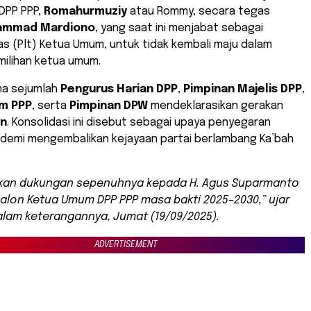
DPP PPP,
Romahurmuziy
atau Rommy, secara tegas
ammad Mardiono
, yang saat ini menjabat sebagai
s (Plt) Ketua Umum, untuk tidak kembali maju dalam
milihan ketua umum.
a sejumlah
Pengurus Harian DPP
,
Pimpinan Majelis DPP
,
m PPP
, serta
Pimpinan DPW
mendeklarasikan gerakan
an
. Konsolidasi ini disebut sebagai upaya penyegaran
demi mengembalikan kejayaan partai berlambang Ka’bah
kan dukungan sepenuhnya kepada H. Agus Suparmanto
alon Ketua Umum DPP PPP masa bakti 2025–2030,” ujar
am keterangannya, Jumat (19/09/2025).
ADVERTISEMENT