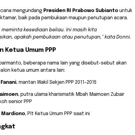
encana mengundang
Presiden RI Prabowo Subianto
untuk
uktamar, baik pada pembukaan maupun penutupan acara.
n meminta kesediaan beliau. Ini masih kita
ikan, apakah pembukaan atau penutupan,” kata Donni.
on Ketua Umum PPP
uparmanto, beberapa nama lain yang disebut-sebut akan
alon ketua umum antara lain:
 Fanani
, mantan Wakil Sekjen PPP 2011–2015
Maimoen
, putra ulama kharismatik Mbah Maimoen Zubair
koh senior PPP
Mardiono
, Plt Ketua Umum PPP saat ini
ingkat