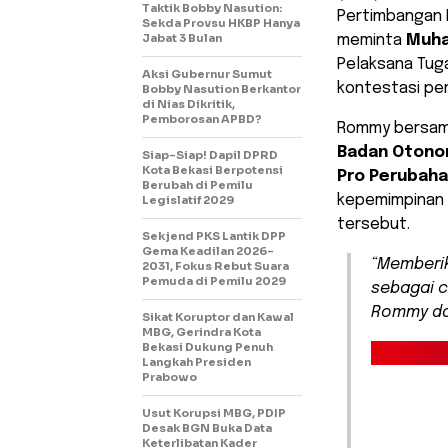
Taktik Bobby Nasution:
Pertimbangan 
Sekda Provsu HKBP Hanya
Jabat 3 Bulan
meminta
Muh
Pelaksana Tuga
Aksi Gubernur Sumut
kontestasi pe
Bobby Nasution Berkantor
di Nias Dikritik,
Pemborosan APBD?
Rommy bersam
Badan Otono
Siap-Siap! Dapil DPRD
Kota Bekasi Berpotensi
Pro Perubah
Berubah di Pemilu
kepemimpinan 
Legislatif 2029
tersebut.
Sekjend PKS Lantik DPP
Gema Keadilan 2026-
“Memberi
2031, Fokus Rebut Suara
Pemuda di Pemilu 2029
sebagai c
Rommy dal
Sikat Koruptor dan Kawal
MBG, Gerindra Kota
Bekasi Dukung Penuh
Langkah Presiden
Prabowo
Usut Korupsi MBG, PDIP
Desak BGN Buka Data
Keterlibatan Kader