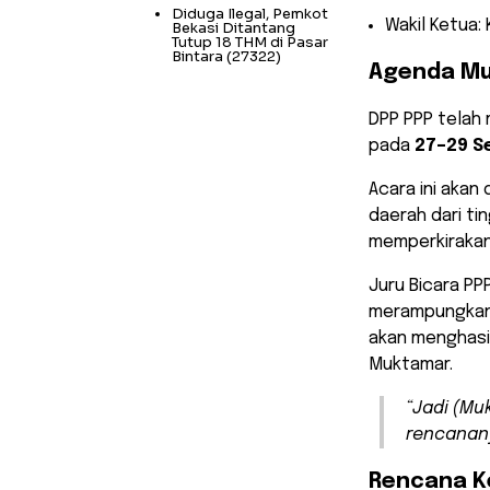
Diduga Ilegal, Pemkot
Wakil Ketua: 
Bekasi Ditantang
Tutup 18 THM di Pasar
Bintara
(27322)
Agenda Mu
DPP PPP telah
pada
27–29 S
Acara ini akan
daerah dari ti
memperkirakan
Juru Bicara PP
merampungkan 
akan menghasi
Muktamar.
“Jadi (Mu
rencanany
Rencana K