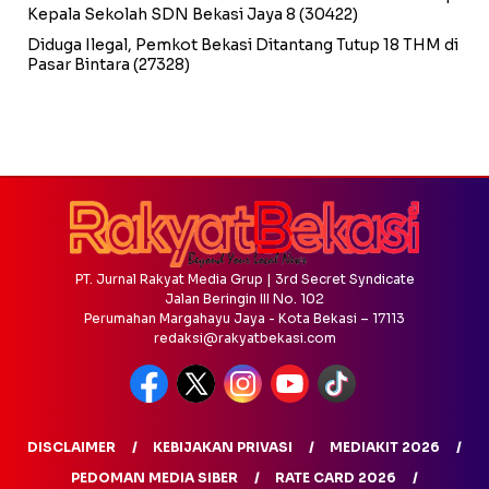
Kepala Sekolah SDN Bekasi Jaya 8
(30422)
Diduga Ilegal, Pemkot Bekasi Ditantang Tutup 18 THM di
Pasar Bintara
(27328)
PT. Jurnal Rakyat Media Grup | 3rd Secret Syndicate
Jalan Beringin III No. 102
Perumahan Margahayu Jaya - Kota Bekasi – 17113
redaksi@rakyatbekasi.com
DISCLAIMER
KEBIJAKAN PRIVASI
MEDIAKIT 2026
PEDOMAN MEDIA SIBER
RATE CARD 2026