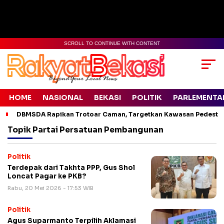
SCROLL TO CONTINUE WITH CONTENT
HOME
NASIONAL
BEKASI
POLITIK
PARLEMENTA
DBMSDA Rapikan Trotoar Caman, Targetkan Kawasan Pedestr
Topik
Partai Persatuan Pembangunan
Politik
Terdepak dari Takhta PPP, Gus Shol
Loncat Pagar ke PKB?
Rabu, 20 Mei 2026 - 17:53 WIB
Politik
Agus Suparmanto Terpilih Aklamasi