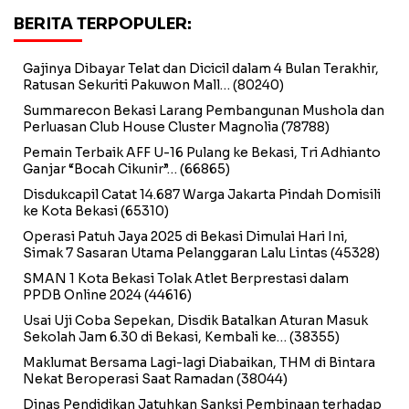
BERITA TERPOPULER:
Gajinya Dibayar Telat dan Dicicil dalam 4 Bulan Terakhir,
Ratusan Sekuriti Pakuwon Mall…
(80240)
Summarecon Bekasi Larang Pembangunan Mushola dan
Perluasan Club House Cluster Magnolia
(78788)
Pemain Terbaik AFF U-16 Pulang ke Bekasi, Tri Adhianto
Ganjar “Bocah Cikunir”…
(66865)
Disdukcapil Catat 14.687 Warga Jakarta Pindah Domisili
ke Kota Bekasi
(65310)
Operasi Patuh Jaya 2025 di Bekasi Dimulai Hari Ini,
Simak 7 Sasaran Utama Pelanggaran Lalu Lintas
(45328)
SMAN 1 Kota Bekasi Tolak Atlet Berprestasi dalam
PPDB Online 2024
(44616)
Usai Uji Coba Sepekan, Disdik Batalkan Aturan Masuk
Sekolah Jam 6.30 di Bekasi, Kembali ke…
(38355)
Maklumat Bersama Lagi-lagi Diabaikan, THM di Bintara
Nekat Beroperasi Saat Ramadan
(38044)
Dinas Pendidikan Jatuhkan Sanksi Pembinaan terhadap