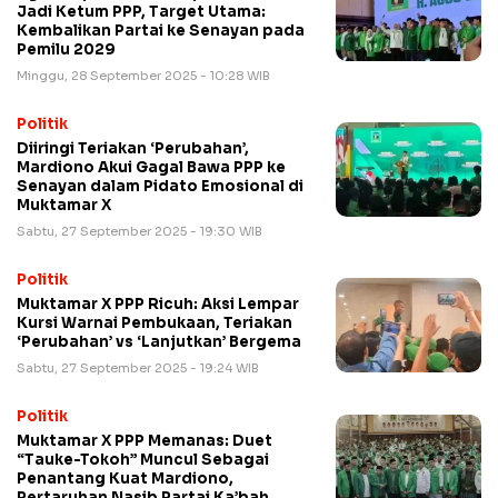
Jadi Ketum PPP, Target Utama:
Kembalikan Partai ke Senayan pada
Pemilu 2029
Minggu, 28 September 2025 - 10:28 WIB
Politik
Diiringi Teriakan ‘Perubahan’,
Mardiono Akui Gagal Bawa PPP ke
Senayan dalam Pidato Emosional di
Muktamar X
Sabtu, 27 September 2025 - 19:30 WIB
Politik
Muktamar X PPP Ricuh: Aksi Lempar
Kursi Warnai Pembukaan, Teriakan
‘Perubahan’ vs ‘Lanjutkan’ Bergema
Sabtu, 27 September 2025 - 19:24 WIB
Politik
Muktamar X PPP Memanas: Duet
“Tauke-Tokoh” Muncul Sebagai
Penantang Kuat Mardiono,
Pertaruhan Nasib Partai Ka’bah