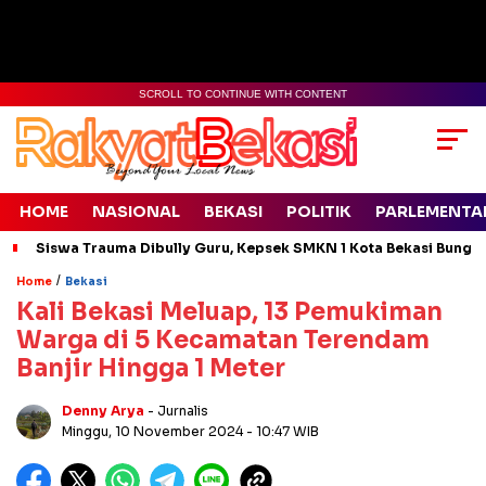
SCROLL TO CONTINUE WITH CONTENT
HOME
NASIONAL
BEKASI
POLITIK
PARLEMENTA
Siswa Trauma Dibully Guru, Kepsek SMKN 1 Kota Bekasi Bung
/
Home
Bekasi
Kali Bekasi Meluap, 13 Pemukiman
Warga di 5 Kecamatan Terendam
Banjir Hingga 1 Meter
Denny Arya
- Jurnalis
Minggu, 10 November 2024
- 10:47 WIB