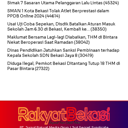
Simak 7 Sasaran Utama Pelanggaran Lalu Lintas
(45324)
SMAN 1 Kota Bekasi Tolak Atlet Berprestasi dalam
PPDB Online 2024
(44614)
Usai Uji Coba Sepekan, Disdik Batalkan Aturan Masuk
Sekolah Jam 6.30 di Bekasi, Kembali ke…
(38350)
Maklumat Bersama Lagi-lagi Diabaikan, THM di Bintara
Nekat Beroperasi Saat Ramadan
(38042)
Dinas Pendidikan Jatuhkan Sanksi Pembinaan terhadap
Kepala Sekolah SDN Bekasi Jaya 8
(30419)
Diduga Ilegal, Pemkot Bekasi Ditantang Tutup 18 THM di
Pasar Bintara
(27322)
PT. Jurnal Rakyat Media Grup | 3rd Secret Syndicate