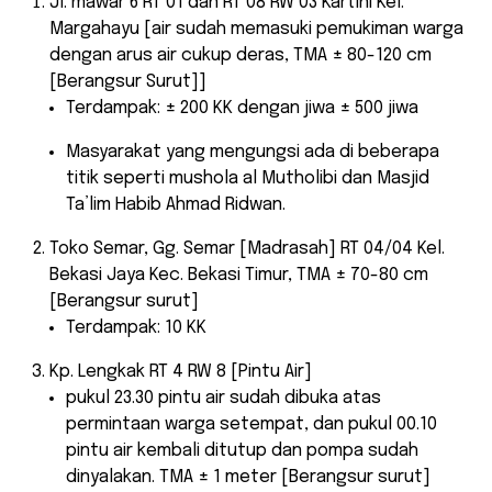
Jl. mawar 6 RT 01 dan RT 08 RW 03 Kartini Kel.
Margahayu [air sudah memasuki pemukiman warga
dengan arus air cukup deras, TMA ± 80-120 cm
[Berangsur Surut]]
Terdampak: ± 200 KK dengan jiwa ± 500 jiwa
Masyarakat yang mengungsi ada di beberapa
titik seperti mushola al Mutholibi dan Masjid
Ta’lim Habib Ahmad Ridwan.
Toko Semar, Gg. Semar [Madrasah] RT 04/04 Kel.
Bekasi Jaya Kec. Bekasi Timur, TMA ± 70-80 cm
[Berangsur surut]
Terdampak: 10 KK
Kp. Lengkak RT 4 RW 8 [Pintu Air]
pukul 23.30 pintu air sudah dibuka atas
permintaan warga setempat, dan pukul 00.10
pintu air kembali ditutup dan pompa sudah
dinyalakan. TMA ± 1 meter [Berangsur surut]