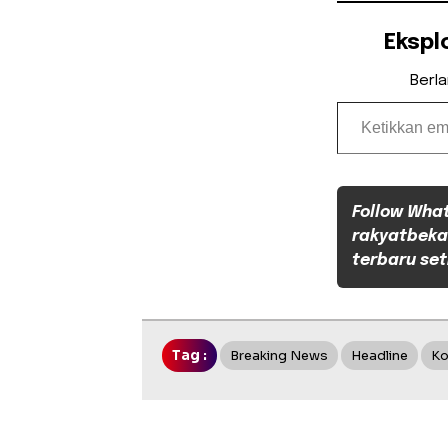
Ekspl
Berl
Ketikkan email Anda...
Follow Wha
rakyatbeka
terbaru set
Tag :
Breaking News
Headline
Ko