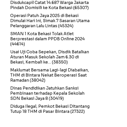
Disdukcapil Catat 14.687 Warga Jakarta
Pindah Domisili ke Kota Bekasi
(65307)
Operasi Patuh Jaya 2025 di Bekasi
Dimulai Hari Ini, Simak 7 Sasaran Utama
Pelanggaran Lalu Lintas
(45324)
SMAN 1 Kota Bekasi Tolak Atlet
Berprestasi dalam PPDB Online 2024
(44614)
Usai Uji Coba Sepekan, Disdik Batalkan
Aturan Masuk Sekolah Jam 6.30 di
Bekasi, Kembali ke…
(38350)
Maklumat Bersama Lagi-lagi Diabaikan,
THM di Bintara Nekat Beroperasi Saat
Ramadan
(38042)
Dinas Pendidikan Jatuhkan Sanksi
Pembinaan terhadap Kepala Sekolah
SDN Bekasi Jaya 8
(30419)
Diduga Ilegal, Pemkot Bekasi Ditantang
Tutup 18 THM di Pasar Bintara
(27322)