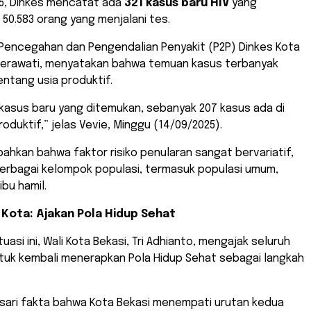
25, Dinkes mencatat ada
321 kasus baru HIV
yang
 50.583 orang yang menjalani tes.
 Pencegahan dan Pengendalian Penyakit (P2P) Dinkes Kota
 Herawati, menyatakan bahwa temuan kasus terbanyak
ntang usia produktif.
1 kasus baru yang ditemukan, sebanyak 207 kasus ada di
roduktif,” jelas Vevie, Minggu (14/09/2025).
ahkan bahwa faktor risiko penularan sangat bervariatif,
berbagai kelompok populasi, termasuk populasi umum,
ibu hamil.
 Kota: Ajakan Pola Hidup Sehat
asi ini, Wali Kota Bekasi, Tri Adhianto, mengajak seluruh
tuk kembali menerapkan Pola Hidup Sehat sebagai langkah
asari fakta bahwa Kota Bekasi menempati urutan kedua