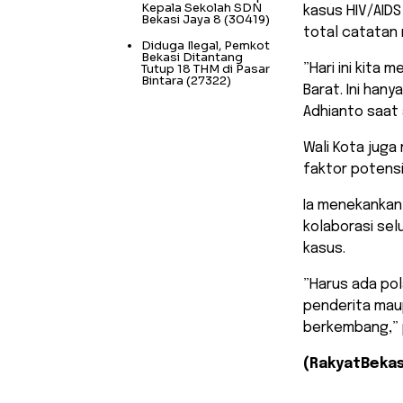
Kepala Sekolah SDN
kasus HIV/AIDS
Bekasi Jaya 8
(30419)
total catatan 
Diduga Ilegal, Pemkot
Bekasi Ditantang
Tutup 18 THM di Pasar
​”Hari ini kita
Bintara
(27322)
Barat. Ini hany
Adhianto saat 
Wali Kota juga
faktor potensi
Ia menekankan
kolaborasi se
kasus.
​”Harus ada po
penderita maup
berkembang,” 
(RakyatBekas