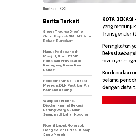
Ilustrasi LGBT.
KOTA BEKASI
–
Berita Terkait
yang menunjukk
Siswa Trauma Dibully
Transgender (
Guru, Kepsek SMKN 1 Kota
Bekasi Bungkam
Peningkatan y
Hasut Pedagang di
Bekasi sebagai
Masjid, Dirut PTMP
eratnya dengan
Polisikan Provokator
Pedagang Pasar Baru
Bekasi
​Berdasarkan 
selama periode
Pencemaran Kali Bekasi
Mereda, DLH Pastikan Air
dengan data t
Kembali Bening
Waspada El Nino,
Disdamkarmat Bekasi
Larang Warga Bakar
Sampah di Lahan Kosong
Ngeri! Lapak Rongsok
Gang Selon Ludes Dilalap
Jago Merah