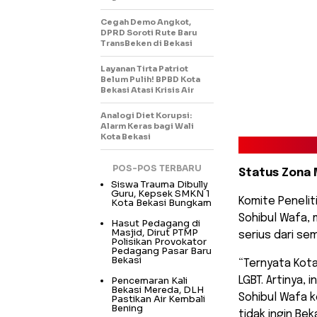
Cegah Demo Angkot,
DPRD Soroti Rute Baru
TransBeken di Bekasi
Layanan Tirta Patriot
Belum Pulih! BPBD Kota
Bekasi Atasi Krisis Air
Analogi Diet Korupsi:
Alarm Keras bagi Wali
Kota Bekasi
POS-POS TERBARU
Status Zona 
Siswa Trauma Dibully
Guru, Kepsek SMKN 1
​Komite Peneli
Kota Bekasi Bungkam
Sohibul Wafa,
Hasut Pedagang di
Masjid, Dirut PTMP
serius dari se
Polisikan Provokator
Pedagang Pasar Baru
Bekasi
“Ternyata Kota
Pencemaran Kali
LGBT. Artinya, 
Bekasi Mereda, DLH
Sohibul Wafa k
Pastikan Air Kembali
Bening
tidak ingin Bek