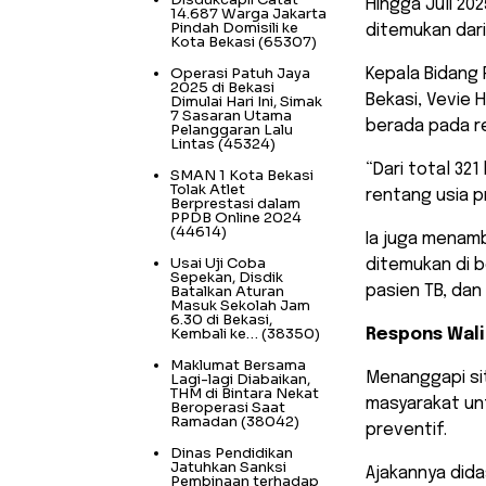
Hingga Juli 20
14.687 Warga Jakarta
Pindah Domisili ke
ditemukan dari
Kota Bekasi
(65307)
Operasi Patuh Jaya
​Kepala Bidang
2025 di Bekasi
Bekasi, Vevie
Dimulai Hari Ini, Simak
7 Sasaran Utama
berada pada re
Pelanggaran Lalu
Lintas
(45324)
“Dari total 32
SMAN 1 Kota Bekasi
Tolak Atlet
rentang usia p
Berprestasi dalam
PPDB Online 2024
(44614)
Ia juga menamb
Usai Uji Coba
ditemukan di 
Sepekan, Disdik
Batalkan Aturan
pasien TB, dan 
Masuk Sekolah Jam
6.30 di Bekasi,
Kembali ke…
(38350)
Respons Wali
Maklumat Bersama
Menanggapi situ
Lagi-lagi Diabaikan,
THM di Bintara Nekat
masyarakat un
Beroperasi Saat
Ramadan
(38042)
preventif.
Dinas Pendidikan
Jatuhkan Sanksi
Ajakannya did
Pembinaan terhadap