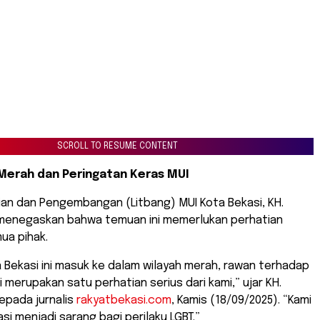
SCROLL TO RESUME CONTENT
Merah dan Peringatan Keras MUI
tian dan Pengembangan (Litbang) MUI Kota Bekasi, KH.
 menegaskan bahwa temuan ini memerlukan perhatian
mua pihak.
 Bekasi ini masuk ke dalam wilayah merah, rawan terhadap
ini merupakan satu perhatian serius dari kami,” ujar KH.
epada jurnalis
rakyatbekasi.com
, Kamis (18/09/2025). “Kami
asi menjadi sarang bagi perilaku LGBT.”