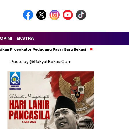
OPINI
EKSTRA
isikan Provokator Pedagang Pasar Baru Bekasi
Pencemaran Kali
Posts by @RakyatBekasiCom