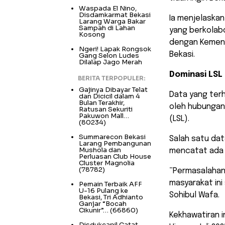
Waspada El Nino,
Disdamkarmat Bekasi
​Ia menjelaska
Larang Warga Bakar
Sampah di Lahan
yang berkolab
Kosong
dengan Kement
Ngeri! Lapak Rongsok
Bekasi.
Gang Selon Ludes
Dilalap Jago Merah
Dominasi LSL
BERITA TERPOPULER:
Gajinya Dibayar Telat
Data yang ter
dan Dicicil dalam 4
Bulan Terakhir,
oleh hubungan 
Ratusan Sekuriti
Pakuwon Mall…
(LSL).
(80234)
Summarecon Bekasi
Salah satu dat
Larang Pembangunan
Mushola dan
mencatat ada s
Perluasan Club House
Cluster Magnolia
(78782)
​”Permasalaha
masyarakat ini
Pemain Terbaik AFF
U-16 Pulang ke
Sohibul Wafa.
Bekasi, Tri Adhianto
Ganjar “Bocah
Cikunir”…
(66860)
​Kekhawatiran 
Disdukcapil Catat