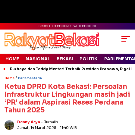
SCROLL TO CONTINUE WITH CONTENT
HOME
NASIONAL
BEKASI
POLITIK
PARLEMENTA
Purbaya dan Teddy Menteri Terbaik Presiden Prabowo, Pigai Pa
/
Home
Parlementaria
Ketua DPRD Kota Bekasi: Persoalan
Infrastruktur Lingkungan masih jadi
‘PR’ dalam Aspirasi Reses Perdana
Tahun 2025
Denny Arya
- Jurnalis
Jumat, 14 Maret 2025
- 11:40 WIB