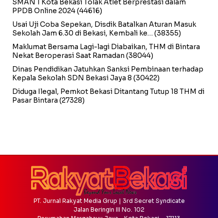
SMAN 1 Kota Bekasi Tolak Atlet Berprestasi dalam
PPDB Online 2024
(44616)
Usai Uji Coba Sepekan, Disdik Batalkan Aturan Masuk
Sekolah Jam 6.30 di Bekasi, Kembali ke…
(38355)
Maklumat Bersama Lagi-lagi Diabaikan, THM di Bintara
Nekat Beroperasi Saat Ramadan
(38044)
Dinas Pendidikan Jatuhkan Sanksi Pembinaan terhadap
Kepala Sekolah SDN Bekasi Jaya 8
(30422)
Diduga Ilegal, Pemkot Bekasi Ditantang Tutup 18 THM di
Pasar Bintara
(27328)
PT. Jurnal Rakyat Media Grup | 3rd Secret Syndicate
Jalan Beringin III No. 102