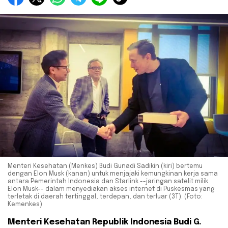
Menteri Kesehatan (Menkes) Budi Gunadi Sadikin (kiri) bertemu
dengan Elon Musk (kanan) untuk menjajaki kemungkinan kerja sama
antara Pemerintah Indonesia dan Starlink --jaringan satelit milik
Elon Musk-- dalam menyediakan akses internet di Puskesmas yang
terletak di daerah tertinggal, terdepan, dan terluar (3T). (Foto:
Kemenkes)
Menteri Kesehatan Republik Indonesia Budi G.