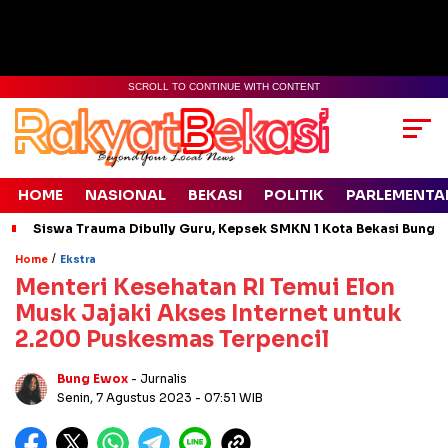
SCROLL TO CONTINUE WITH CONTENT
HOME
NASIONAL
BEKASI
POLITIK
PARLEMENTA
Siswa Trauma Dibully Guru, Kepsek SMKN 1 Kota Bekasi Bung
/
Home
Ekstra
Menteri Kesehatan RI Temui Elon
Musk Jajaki Akses Internet untuk
2.200 Puskesmas Terpencil
Bung Ewox
- Jurnalis
Senin, 7 Agustus 2023
- 07:51 WIB