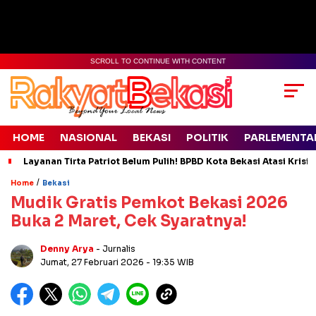
SCROLL TO CONTINUE WITH CONTENT
HOME
NASIONAL
BEKASI
POLITIK
PARLEMENTA
Layanan Tirta Patriot Belum Pulih! BPBD Kota Bekasi Atasi Krisis
/
Home
Bekasi
Mudik Gratis Pemkot Bekasi 2026
Buka 2 Maret, Cek Syaratnya!
Denny Arya
- Jurnalis
Jumat, 27 Februari 2026
- 19:35 WIB