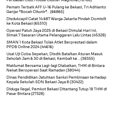
Perluasan Club House Cluster Magnolia
(78788)
Pemain Terbaik AFF U-16 Pulang ke Bekasi, Tri Adhianto
Ganjar “Bocah Cikunir”…
(66865)
Disdukcapil Catat 14.687 Warga Jakarta Pindah Domisili
ke Kota Bekasi
(65310)
Operasi Patuh Jaya 2025 di Bekasi Dimulai Hari Ini,
Simak 7 Sasaran Utama Pelanggaran Lalu Lintas
(45328)
SMAN 1 Kota Bekasi Tolak Atlet Berprestasi dalam
PPDB Online 2024
(44616)
Usai Uji Coba Sepekan, Disdik Batalkan Aturan Masuk
Sekolah Jam 6.30 di Bekasi, Kembali ke…
(38355)
Maklumat Bersama Lagi-lagi Diabaikan, THM di Bintara
Nekat Beroperasi Saat Ramadan
(38044)
Dinas Pendidikan Jatuhkan Sanksi Pembinaan terhadap
Kepala Sekolah SDN Bekasi Jaya 8
(30422)
Diduga Ilegal, Pemkot Bekasi Ditantang Tutup 18 THM di
Pasar Bintara
(27328)