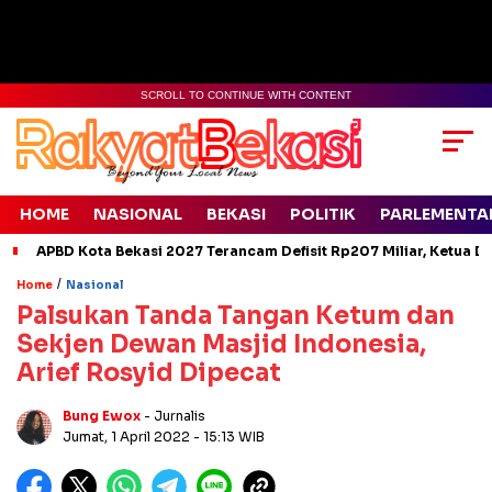
SCROLL TO CONTINUE WITH CONTENT
HOME
NASIONAL
BEKASI
POLITIK
PARLEMENTA
APBD Kota Bekasi 2027 Terancam Defisit Rp207 Miliar, Ketua D
/
Home
Nasional
Palsukan Tanda Tangan Ketum dan
Sekjen Dewan Masjid Indonesia,
Arief Rosyid Dipecat
Bung Ewox
- Jurnalis
Jumat, 1 April 2022
- 15:13 WIB