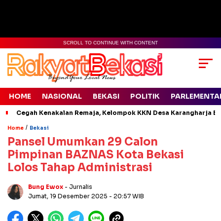
SCROLL TO CONTINUE WITH CONTENT
HOME
NASIONAL
BEKASI
POLITIK
PARLEMENTA
Cegah Kenakalan Remaja, Kelompok KKN Desa Karangharja Ed
/
Home
Bekasi
Pansel Umumkan 29 Calon
Pimpinan BAZNAS Kota Bekasi
Lolos Tahap Administrasi
Bung Ewox
- Jurnalis
Jumat, 19 Desember 2025
- 20:57 WIB