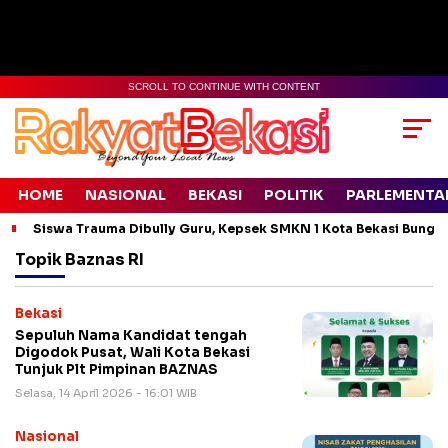
SCROLL TO CONTINUE WITH CONTENT
HOME
NASIONAL
BEKASI
POLITIK
PARLEMENTA
Siswa Trauma Dibully Guru, Kepsek SMKN 1 Kota Bekasi Bung
Topik
Baznas RI
Bekasi
Sepuluh Nama Kandidat tengah
Digodok Pusat, Wali Kota Bekasi
Tunjuk Plt Pimpinan BAZNAS
Selasa, 14 April 2026 - 16:01 WIB
Nasional