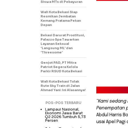
Siswa MTs di Pebayuran
Wali Kota Bekasi Siap
Resmikan Jembatan
Kemang Pratama Pekan
Depan
Bekasi Darurat Prostitusi,
Palazzo Spa Tawarkan
Layanan Seksual
‘Langsung ML’ dan
‘Threesome’
Genjot PAD, PT Mitra
Patriot Segera Kelola
Parkir RSUD Kota Bekasi
Wali Kota Bekasi Tolak
Rute Sky Train di Jalan
Ahmad Yani: Ini Alasannya!
“Kami sedang 
POS-POS TERBARU
Penempatan pe
Lampaui Nasional,
Ekonomi Jawa Barat
Abdul Harris 
Q2 2026 Tumbuh 5,73
Persen
usai Apel Pagi