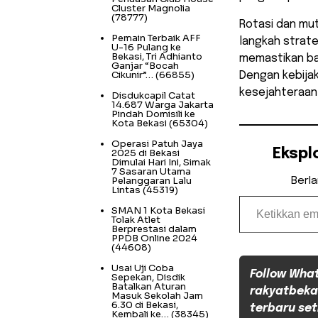
Cluster Magnolia
(78777)
Rotasi dan mu
Pemain Terbaik AFF
langkah strate
U-16 Pulang ke
Bekasi, Tri Adhianto
memastikan ba
Ganjar “Bocah
Cikunir”…
(66855)
Dengan kebijak
kesejahteraan
Disdukcapil Catat
14.687 Warga Jakarta
Pindah Domisili ke
Kota Bekasi
(65304)
Operasi Patuh Jaya
Ekspl
2025 di Bekasi
Dimulai Hari Ini, Simak
7 Sasaran Utama
Pelanggaran Lalu
Berl
Lintas
(45319)
Ketikkan email Anda...
SMAN 1 Kota Bekasi
Tolak Atlet
Berprestasi dalam
PPDB Online 2024
(44608)
Usai Uji Coba
Follow Wha
Sepekan, Disdik
Batalkan Aturan
rakyatbeka
Masuk Sekolah Jam
6.30 di Bekasi,
terbaru set
Kembali ke…
(38345)