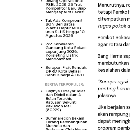
Jelang Operasional
PSEL 2028, 28 Truk
Menurutnya, ro
Kompaktor Baru Siap
Mengaspal di Bekasi
tetapi Pemkot
ditempatkan m
Tak Ada Kompromi!
BGN Beri Batas
tugas pokok d
Waktu Dapur MBG
urus SLHS hingga 10
Agustus 2026
Pemkot Bekasi,
223 Kebakaran
agar rotasi da
Guncang Kota Bekasi
sepanjang 2026,
Korsleting Listrik
Bang Harris s
Mendominasi
membutuhkan w
Serapan Fisik Rendah,
kesalahan dal
DPRD Kota Bekasi
Sentil Kinerja 4 OPD
“Kenapa agak 
BERITA TERPOPULER:
penting harus
Gajinya Dibayar Telat
dan Dicicil dalam 4
jelasnya.
Bulan Terakhir,
Ratusan Sekuriti
Pakuwon Mall…
Jika berjalan 
(80229)
akan rampung
Summarecon Bekasi
dapat meningk
Larang Pembangunan
Mushola dan
program pemb
Perluasan Club House