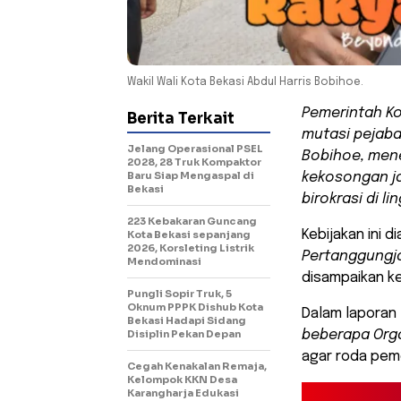
Wakil Wali Kota Bekasi Abdul Harris Bobihoe.
Pemerintah Ko
Berita Terkait
mutasi pejabat
Jelang Operasional PSEL
Bobihoe, mene
2028, 28 Truk Kompaktor
Baru Siap Mengaspal di
kekosongan ja
Bekasi
birokrasi di 
223 Kebakaran Guncang
Kebijakan ini d
Kota Bekasi sepanjang
2026, Korsleting Listrik
Pertanggungja
Mendominasi
disampaikan k
Pungli Sopir Truk, 5
Oknum PPPK Dishub Kota
Dalam laporan
Bekasi Hadapi Sidang
Disiplin Pekan Depan
beberapa Orga
agar roda peme
Cegah Kenakalan Remaja,
Kelompok KKN Desa
Karangharja Edukasi