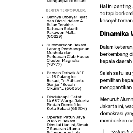
Mengaspal di Bekasi
Hal ini pentin
BERITA TERPOPULER:
tetapi berkem
Gajinya Dibayar Telat
dan Dicicil dalam 4
kesejahteraan 
Bulan Terakhir,
Ratusan Sekuriti
Pakuwon Mall…
​Dinamika
(80229)
Summarecon Bekasi
​Dalam ketera
Larang Pembangunan
Mushola dan
berkembang di
Perluasan Club House
Cluster Magnolia
kepala daerah 
(78777)
Pemain Terbaik AFF
Salah satu is
U-16 Pulang ke
Bekasi, Tri Adhianto
pemilihan kep
Ganjar “Bocah
menggantikan s
Cikunir”…
(66855)
Disdukcapil Catat
​Menurut Alumn
14.687 Warga Jakarta
Pindah Domisili ke
Jakarta ini, 
Kota Bekasi
(65304)
demokrasi yan
Operasi Patuh Jaya
2025 di Bekasi
memberikan cat
Dimulai Hari Ini, Simak
7 Sasaran Utama
Pelanggaran Lalu
​”Seluruh