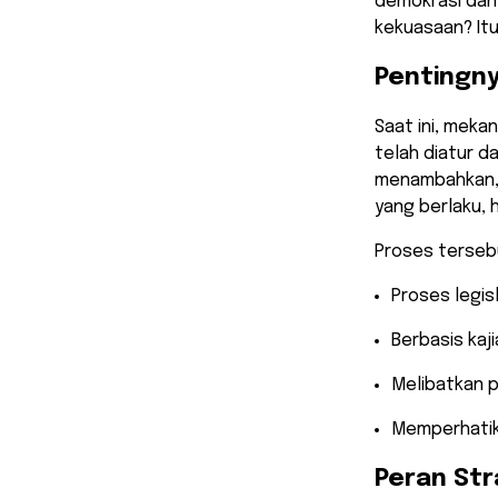
demokrasi dan
kekuasaan? Itu
​Pentingn
​Saat ini, mek
telah diatur d
menambahkan, 
yang berlaku, 
​Proses terseb
​Proses legis
​Berbasis ka
​Melibatkan 
​Memperhatik
​Peran Str