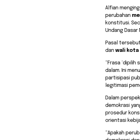
​Alfian mengi
perubahan
me
konstitusi. Se
Undang Dasar N
​Pasal tersebu
dan
wali kota
​”Frasa ‘dipil
dalam. Ini me
partisipasi pu
legitimasi pem
​Dalam perspek
demokrasi yang
prosedur konsti
orientasi kebi
​”Apakah perub