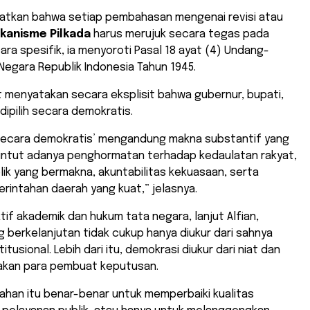
ngatkan bahwa setiap pembahasan mengenai revisi atau
kanisme Pilkada
harus merujuk secara tegas pada
cara spesifik, ia menyoroti Pasal 18 ayat (4) Undang-
egara Republik Indonesia Tahun 1945.
t menyatakan secara eksplisit bahwa gubernur, bupati,
dipilih secara demokratis.
ih secara demokratis’ mengandung makna substantif yang
nuntut adanya penghormatan terhadap kedaulatan rakyat,
blik yang bermakna, akuntabilitas kekuasaan, serta
erintahan daerah yang kuat,” jelasnya.
tif akademik dan hukum tata negara, lanjut Alfian,
 berkelanjutan tidak cukup hanya diukur dari sahnya
tusional. Lebih dari itu, demokrasi diukur dari niat dan
jakan para pembuat keputusan.
ahan itu benar-benar untuk memperbaiki kualitas