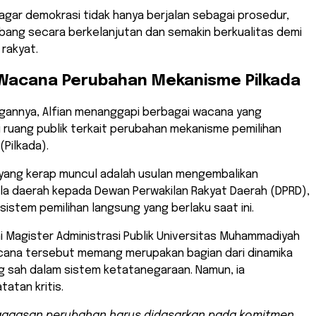
g agar demokrasi tidak hanya berjalan sebagai prosedur,
bang secara berkelanjutan dan semakin berkualitas demi
rakyat.
 Wacana Perubahan Mekanisme Pilkada
ngannya, Alfian menanggapi berbagai wacana yang
 ruang publik terkait perubahan mekanisme pemilihan
(Pilkada).
u yang kerap muncul adalah usulan mengembalikan
ala daerah kepada Dewan Perwakilan Rakyat Daerah (DPRD),
istem pemilihan langsung yang berlaku saat ini.
i Magister Administrasi Publik Universitas Muhammadiyah
wacana tersebut memang merupakan bagian dari dinamika
g sah dalam sistem ketatanegaraan. Namun, ia
atan kritis.
 gagasan perubahan harus didasarkan pada komitmen