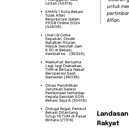
Lintas
(45319)
untuk me
SMAN 1 Kota Bekasi
pertimban
Tolak Atlet
Berprestasi dalam
Alfian.
PPDB Online 2024
(44608)
Usai Uji Coba
Sepekan, Disdik
Batalkan Aturan
Masuk Sekolah Jam
6.30 di Bekasi,
Kembali ke…
(38345)
Maklumat Bersama
Lagi-lagi Diabaikan,
THM di Bintara Nekat
Beroperasi Saat
Ramadan
(38038)
Dinas Pendidikan
Jatuhkan Sanksi
Pembinaan terhadap
Kepala Sekolah SDN
Bekasi Jaya 8
(30416)
Diduga Ilegal, Pemkot
Bekasi Ditantang
​Landasan
Tutup 18 THM di Pasar
Bintara
(27319)
Rakyat