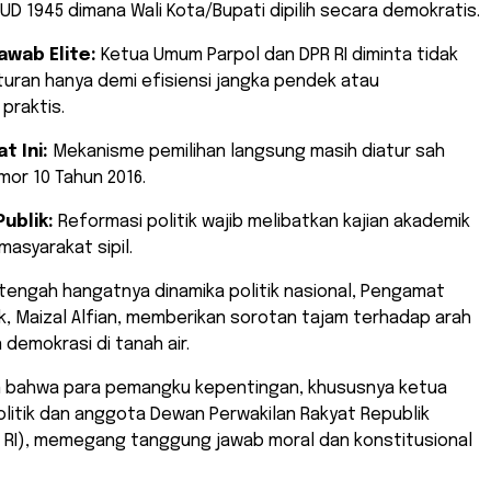
UUD 1945 dimana Wali Kota/Bupati dipilih secara demokratis.
awab Elite:
Ketua Umum Parpol dan DPR RI diminta tidak
uran hanya demi efisiensi jangka pendek atau
praktis.
t Ini:
Mekanisme pemilihan langsung masih diatur sah
or 10 Tahun 2016.
Publik:
Reformasi politik wajib melibatkan kajian akademik
masyarakat sipil.
 tengah hangatnya dinamika politik nasional, Pengamat
ik, Maizal Alfian, memberikan sorotan tajam terhadap arah
emokrasi di tanah air.
 bahwa para pemangku kepentingan, khususnya ketua
litik dan anggota Dewan Perwakilan Rakyat Republik
R RI), memegang tanggung jawab moral dan konstitusional