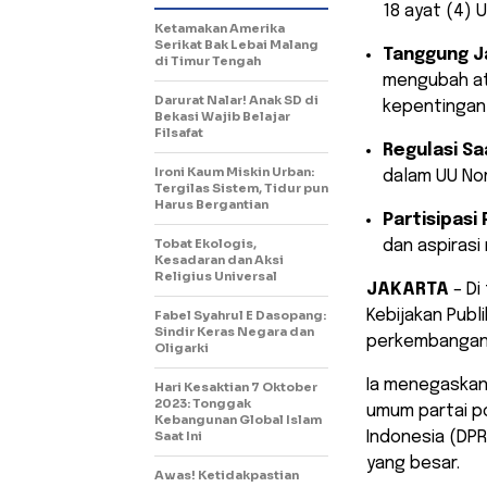
18 ayat (4) 
Ketamakan Amerika
Serikat Bak Lebai Malang
Tanggung J
di Timur Tengah
mengubah at
Darurat Nalar! Anak SD di
kepentingan 
Bekasi Wajib Belajar
Filsafat
Regulasi Saa
Ironi Kaum Miskin Urban:
dalam UU Nom
Tergilas Sistem, Tidur pun
Harus Bergantian
Partisipasi 
Tobat Ekologis,
dan aspirasi 
Kesadaran dan Aksi
Religius Universal
JAKARTA
– Di
Kebijakan Publ
Fabel Syahrul E Dasopang:
Sindir Keras Negara dan
perkembangan d
Oligarki
Ia menegaskan
Hari Kesaktian 7 Oktober
2023: Tonggak
umum partai po
Kebangunan Global Islam
Saat Ini
Indonesia (DP
yang besar.
Awas! Ketidakpastian