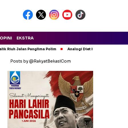
OPINI
EKSTRA
lik Riuh Jalan Panglima Polim
Analogi Diet Korupsi: Alarm Ker
Posts by @RakyatBekasiCom