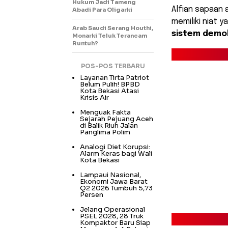
Hukum Jadi Tameng
​Alfian sapaan
Abadi Para Oligarki
memiliki niat 
Arab Saudi Serang Houthi,
sistem demok
Monarki Teluk Terancam
Runtuh?
POS-POS TERBARU
Layanan Tirta Patriot
Belum Pulih! BPBD
Kota Bekasi Atasi
Krisis Air
Menguak Fakta
Sejarah Pejuang Aceh
di Balik Riuh Jalan
Panglima Polim
Analogi Diet Korupsi:
Alarm Keras bagi Wali
Kota Bekasi
Lampaui Nasional,
Ekonomi Jawa Barat
Q2 2026 Tumbuh 5,73
Persen
Jelang Operasional
PSEL 2028, 28 Truk
Kompaktor Baru Siap