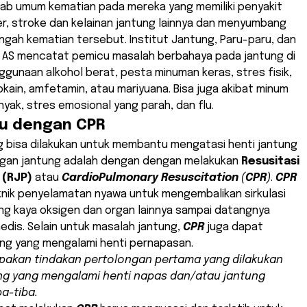
ab umum kematian pada mereka yang memiliki penyakit
r, stroke dan kelainan jantung lainnya dan menyumbang
engah kematian tersebut. Institut Jantung, Paru-paru, dan
l AS mencatat pemicu masalah berbahaya pada jantung di
gunaan alkohol berat, pesta minuman keras, stres fisik,
ain, amfetamin, atau mariyuana. Bisa juga akibat minum
anyak, stres emosional yang parah, dan flu.
u dengan CPR
g bisa dilakukan untuk membantu mengatasi henti jantung
gan jantung adalah dengan dengan melakukan
Resusitasi
 (RJP)
atau
CardioPulmonary Resuscitation
(
CPR
)
.
CPR
nik penyelamatan nyawa untuk mengembalikan sirkulasi
ang kaya oksigen dan organ lainnya sampai datangnya
dis. Selain untuk masalah jantung,
CPR
juga dapat
g yang mengalami henti pernapasan.
akan tindakan pertolongan pertama yang dilakukan
ng yang mengalami henti napas dan/atau jantung
ba-tiba.