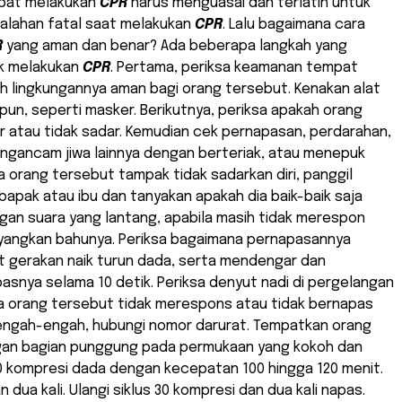
pat melakukan
CPR
harus menguasai dan terlatih untuk
lahan fatal saat melakukan
CPR
. Lalu bagaimana cara
R
yang aman dan benar? Ada beberapa langkah yang
uk melakukan
CPR
. Pertama, periksa keamanan tempat
h lingkungannya aman bagi orang tersebut. Kenakan alat
pun, seperti masker. Berikutnya, periksa apakah orang
 atau tidak sadar. Kemudian cek pernapasan, perdarahan,
engancam jiwa lainnya dengan berteriak, atau menepuk
a orang tersebut tampak tidak sadarkan diri, panggil
apak atau ibu dan tanyakan apakah dia baik-baik saja
gan suara yang lantang, apabila masih tidak merespon
yangkan bahunya. Periksa bagaimana pernapasannya
t gerakan naik turun dada, serta mendengar dan
snya selama 10 detik. Periksa denyut nadi di pergelangan
ka orang tersebut tidak merespons atau tidak bernapas
engah-engah, hubungi nomor darurat. Tempatkan orang
an bagian punggung pada permukaan yang kokoh dan
30 kompresi dada dengan kecepatan 100 hingga 120 menit.
 dua kali. Ulangi siklus 30 kompresi dan dua kali napas.