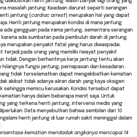
ng diakibatkan henti jantung. Masih banyak lagi orang yang
ena masalah jantung. Keadaan darurat seperti serangan
enti jantung (
cardiac arrest
) merupakan hal yang dapat
saja. Henti jantung merupakan kondisi di mana jantung
na ada gangguan pada irama jantung, sementara serangan
i karena ada sumbatan pada pembuluh darah di jantung.
ya merupakan penyakit fatal yang harus diwaspadai.
at terjadi pada orang yang memiliki riwayat penyakit
n tidak. Dengan berhentinya kerja jantung tentu akan
 hilangnya fungsi jantung, pernapasan dan kesadaran.
 yang tidak terselamatkan dapat mengakibatkan kematian
k akibat tidak adanya aliran darah yang kaya oksigen
ak sehingga memicu kerusakan. Kondisi tersebut dapat
ematian hanya dalam beberapa menit saja. Untuk
g yang terkena henti jantung, intervensi medis yang
diperlukan. Data menyebutkan bahwa sembilan dari 10
galami henti jantung di luar rumah sakit meninggal dalam
.
ersentase kematian mendadak angkanya mencapai 14