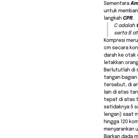
Sementara
Am
untuk membant
langkah
CPR
.
C adalah
serta B a
Kompresi meru
cm secara kon
darah ke otak 
letakkan orang
Berlututlah di
tangan bagian
tersebut, di a
lain di atas t
tepat di atas 
setidaknya 5 
lengan) saat 
hingga 120 kom
menyarankan u
Biarkan dada 