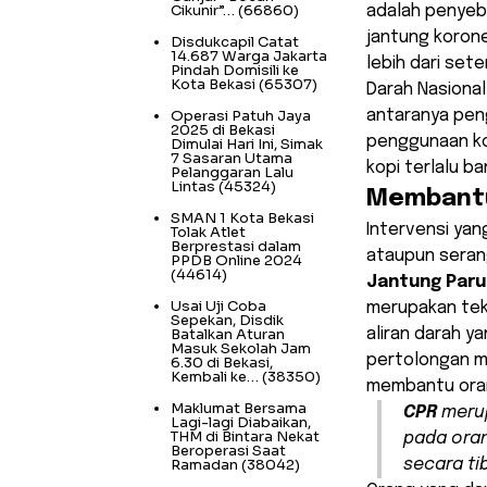
Cikunir”…
(66860)
adalah penyeb
jantung korone
Disdukcapil Catat
14.687 Warga Jakarta
lebih dari set
Pindah Domisili ke
Kota Bekasi
(65307)
Darah Nasiona
Operasi Patuh Jaya
antaranya peng
2025 di Bekasi
penggunaan kok
Dimulai Hari Ini, Simak
7 Sasaran Utama
kopi terlalu b
Pelanggaran Lalu
Lintas
(45324)
Membant
SMAN 1 Kota Bekasi
Intervensi yan
Tolak Atlet
Berprestasi dalam
ataupun seran
PPDB Online 2024
(44614)
Jantung Paru
Usai Uji Coba
merupakan tek
Sepekan, Disdik
Batalkan Aturan
aliran darah y
Masuk Sekolah Jam
pertolongan me
6.30 di Bekasi,
Kembali ke…
(38350)
membantu oran
Maklumat Bersama
CPR
merup
Lagi-lagi Diabaikan,
THM di Bintara Nekat
pada ora
Beroperasi Saat
Ramadan
(38042)
secara ti