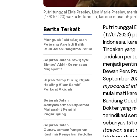
Putri tunggal Elvis Presley, Lisa Marie Presley, 
(13/01/2023) waktu Indonesia, karena masalah jan
Putri tunggal E
Berita Terkait
(12/01/2023) 
Menguak Fakta Sejarah
Indonesia, kar
Pejuang Aceh di Balik
Riuh Jalan Panglima Polim
Tindakan yang
tindakan pert
Sejarah Jalan Brawijaya:
menjadi pentin
Simbol Akhir Keemasan
Majapahit
Dewan Pers Pro
September 202
Hijrah Camp Curug Cijalu:
Healing Alam Sambil
myocardial in
Perkuat Akidah
mulai mati kar
Sejarah Jalan
Bandung Oded 
Adityawarman: Diplomat
Dokter yang m
Majapahit Pendiri
Pagaruyung
terindikasi se
sebanyak 151 
Sejarah Jalan
Gunawarman: Pangeran
Itaewon
saat 
Kashmir Penyebar Buddha