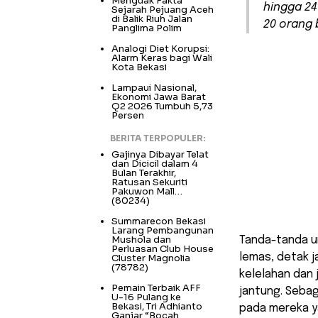
Menguak Fakta
hingga 24
Sejarah Pejuang Aceh
di Balik Riuh Jalan
20 orang 
Panglima Polim
Analogi Diet Korupsi:
Alarm Keras bagi Wali
Kota Bekasi
Lampaui Nasional,
Ekonomi Jawa Barat
Q2 2026 Tumbuh 5,73
Persen
BERITA TERPOPULER:
Gajinya Dibayar Telat
dan Dicicil dalam 4
Bulan Terakhir,
Ratusan Sekuriti
Pakuwon Mall…
(80234)
Summarecon Bekasi
Larang Pembangunan
Mushola dan
Tanda-tanda u
Perluasan Club House
lemas, detak j
Cluster Magnolia
(78782)
kelelahan dan
Pemain Terbaik AFF
jantung. Sebag
U-16 Pulang ke
Bekasi, Tri Adhianto
pada mereka ya
Ganjar “Bocah