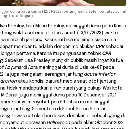
meninggal dunia pada Kamis (12/01/2023) petang waktu setempat atau Jumat
tung. (foto: Vogue)
lvis Presley, Lisa Marie Presley, meninggal dunia pada Kamis
petang waktu setempat atau Jumat (13/01/2023) waktu
ena masalah jantung. Kasus ini bisa menimpa siapa saja.
 dapat membantu adalah dengan melakukan
CPR
sebagai
olongan pertama. Karena itu penguasaan teknik
CPR
g. Sebelum Lisa Presley, mungkin publik masih ingat Ketua
f Azyumardi Azra meninggal dunia di usia ke-67 pada
2. Ia juga mengalami serangan jantung
acute inferior
farction
atau kondisi darurat medis saat otot jantung
ena tidak mendapatkan aliran darah yang cukup. Wali Kota
M Danial juga meninggal dunia pada 10 Desember 2021.
emeriksanya menyebut pria 59 tahun itu meninggal
rangan jantung. Sementara di Seoul, Korea Selatan,
orang tewas setelah berdesak-desakan di sebuah gang di
menyambut perayaan
Halloween
pada akhir Oktober 2022