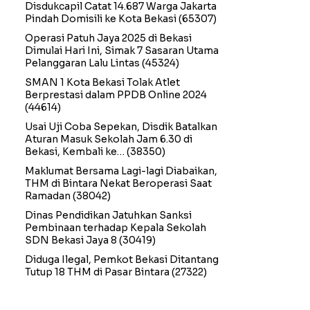
Disdukcapil Catat 14.687 Warga Jakarta
Pindah Domisili ke Kota Bekasi
(65307)
Operasi Patuh Jaya 2025 di Bekasi
Dimulai Hari Ini, Simak 7 Sasaran Utama
Pelanggaran Lalu Lintas
(45324)
SMAN 1 Kota Bekasi Tolak Atlet
Berprestasi dalam PPDB Online 2024
(44614)
Usai Uji Coba Sepekan, Disdik Batalkan
Aturan Masuk Sekolah Jam 6.30 di
Bekasi, Kembali ke…
(38350)
Maklumat Bersama Lagi-lagi Diabaikan,
THM di Bintara Nekat Beroperasi Saat
Ramadan
(38042)
Dinas Pendidikan Jatuhkan Sanksi
Pembinaan terhadap Kepala Sekolah
SDN Bekasi Jaya 8
(30419)
Diduga Ilegal, Pemkot Bekasi Ditantang
Tutup 18 THM di Pasar Bintara
(27322)