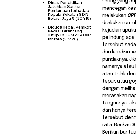
Orang yang da
Dinas Pendidikan
Jatuhkan Sanksi
mencegah kesa
Pembinaan terhadap
Kepala Sekolah SDN
melakukan
CP
Bekasi Jaya 8
(30419)
dilakukan unt
Diduga Ilegal, Pemkot
kejadian apaka
Bekasi Ditantang
Tutup 18 THM di Pasar
pelindung apa 
Bintara
(27322)
tersebut sadar
dan kondisi m
pundaknya. Jik
namanya atau b
atau tidak den
tepuk atau go
dengan meliha
merasakan napa
tangannya. Ji
dan hanya ter
tersebut deng
rata. Berikan 
Berikan bantuan