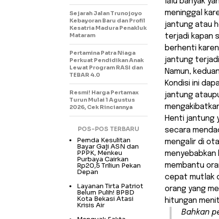
lalu banyak ya
meninggal kar
Sejarah Jalan Trunojoyo
Kebayoran Baru dan Profil
jantung atau h
Kesatria Madura Penakluk
Mataram
terjadi kapan 
berhenti kare
Pertamina Patra Niaga
jantung terjad
Perkuat Pendidikan Anak
Lewat Program RASI dan
Namun, keduan
TEBAR 4.0
Kondisi ini dap
Resmi! Harga Pertamax
jantung ataupu
Turun Mulai 1 Agustus
mengakibatkan
2026, Cek Rinciannya
Henti jantung
POS-POS TERBARU
secara mendada
Pemda Kesulitan
mengalir di ot
Bayar Gaji ASN dan
PPPK, Menkeu
menyebabkan k
Purbaya Cairkan
Rp20,5 Triliun Pekan
membantu oran
Depan
cepat mutlak 
Layanan Tirta Patriot
orang yang men
Belum Pulih! BPBD
Kota Bekasi Atasi
hitungan menit
Krisis Air
Bahkan p