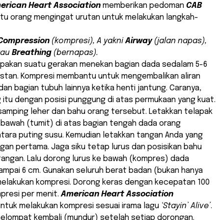
erican Heart Association
memberikan pedoman
CAB
u orang mengingat urutan untuk melakukan langkah-
Compression
(kompresi), A yakni
Airway
(jalan napas),
tau
Breathing
(bernapas).
pakan suatu gerakan menekan bagian dada sedalam 5-6
stan. Kompresi membantu untuk mengembalikan aliran
dan bagian tubuh lainnya ketika henti jantung. Caranya,
 itu dengan posisi punggung di atas permukaan yang kuat.
 samping leher dan bahu orang tersebut. Letakkan telapak
 bawah (tumit) di atas bagian tengah dada orang
ntara puting susu. Kemudian letakkan tangan Anda yang
angan pertama. Jaga siku tetap lurus dan posisikan bahu
tangan. Lalu dorong lurus ke bawah (kompres) dada
sampai 6 cm. Gunakan seluruh berat badan (bukan hanya
melakukan kompresi. Dorong keras dengan kecepatan 100
presi per menit.
American Heart Association
ntuk melakukan kompresi sesuai irama lagu
‘Stayin’ Alive’
.
melompat kembali (mundur) setelah setiap dorongan.