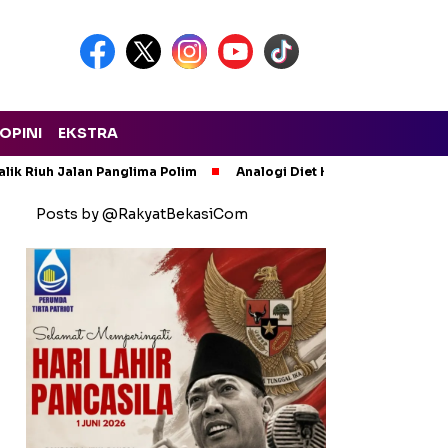
OPINI
EKSTRA
lik Riuh Jalan Panglima Polim
Analogi Diet Korupsi: Alarm Ker
Posts by @RakyatBekasiCom