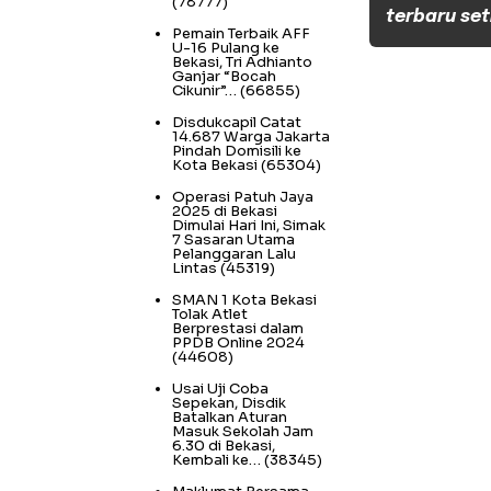
(78777)
terbaru set
Pemain Terbaik AFF
U-16 Pulang ke
Bekasi, Tri Adhianto
Ganjar “Bocah
Cikunir”…
(66855)
Disdukcapil Catat
14.687 Warga Jakarta
Pindah Domisili ke
Kota Bekasi
(65304)
Operasi Patuh Jaya
2025 di Bekasi
Dimulai Hari Ini, Simak
7 Sasaran Utama
Pelanggaran Lalu
Lintas
(45319)
SMAN 1 Kota Bekasi
Tolak Atlet
Berprestasi dalam
PPDB Online 2024
(44608)
Usai Uji Coba
Sepekan, Disdik
Batalkan Aturan
Masuk Sekolah Jam
6.30 di Bekasi,
Kembali ke…
(38345)