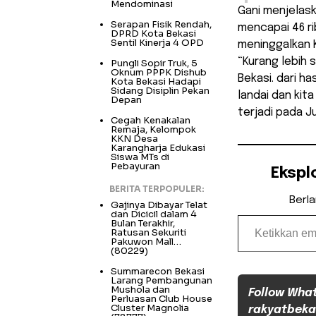
Mendominasi
Gani menjelask
Serapan Fisik Rendah,
mencapai 46 ri
DPRD Kota Bekasi
Sentil Kinerja 4 OPD
meninggalkan 
“Kurang lebih 
Pungli Sopir Truk, 5
Oknum PPPK Dishub
Bekasi. dari has
Kota Bekasi Hadapi
Sidang Disiplin Pekan
landai dan kit
Depan
terjadi pada 
Cegah Kenakalan
Remaja, Kelompok
KKN Desa
Karangharja Edukasi
Siswa MTs di
Pebayuran
Ekspl
BERITA TERPOPULER:
Berl
Gajinya Dibayar Telat
dan Dicicil dalam 4
Ketikkan email Anda...
Bulan Terakhir,
Ratusan Sekuriti
Pakuwon Mall…
(80229)
Summarecon Bekasi
Larang Pembangunan
Mushola dan
Follow Wha
Perluasan Club House
Cluster Magnolia
rakyatbeka