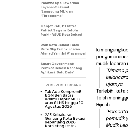
Palazzo Spa Tawarkan
Layanan Seksual
‘Langsung ML’ dan
‘Threesome’
Genjot PAD, PT Mitra
Patriot Segera Kelola
Parkir RSUD Kota Bekasi
Wali Kota Bekasi Tolak
Rute Sky Train di Jalan
Ia mengungkap
Ahmad Yani: Ini Alasannya!
pengamananan 
mudik lebaran
Smart Government:
Pemkot Bekasi Rancang
“Dimana 
Aplikasi ‘Satu Data’
kelancara
ujarnya.
POS-POS TERBARU
Terlebih, kata
Tak Ada Kompromi!
BGN Beri Batas
telah meningga
Waktu Dapur MBG
urus SLHS hingga 10
Hijiriah.
Agustus 2026
“Persenta
223 Kebakaran
Guncang Kota Bekasi
pemudik y
sepanjang 2026,
Mudik Leb
Korsleting Listrik