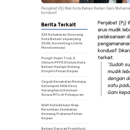
Penjabat (Pj) Wali Kota Bekasi Raden Gani Muhama
kondusif.
Penjabat (Pj)
Berita Terkait
arus mudik leb
223 Kebakaran Guncang
pelaksanaan da
Kota Bekasi sepanjang
2026, Korsleting Listrik
pengamananan.
Mendominasi
kondusif. Dika
terkait.
Pungli Sopir Truk, 5
Oknum PPPK Dishub Kota
“Sudah su
Bekasi Hadapi Sidang
Disiplin Pekan Depan
mudik leb
dengan da
Cegah Kenakalan Remaja,
satu pad
Kelompok KKN Desa
Karangharja Edukasi
Gani kep
Siswa MTs di Pebayuran
Wali Kota Bekasi Siap
Resmikan Jembatan
Kemang Pratama Pekan
Depan
Bekasi Darurat Prostitusi,