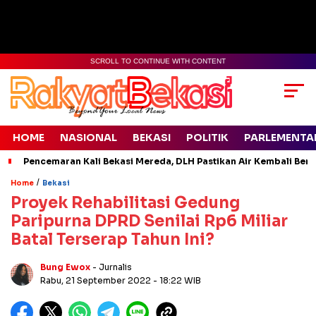
SCROLL TO CONTINUE WITH CONTENT
HOME
NASIONAL
BEKASI
POLITIK
PARLEMENTA
Pencemaran Kali Bekasi Mereda, DLH Pastikan Air Kembali Ben
/
Home
Bekasi
Proyek Rehabilitasi Gedung
Paripurna DPRD Senilai Rp6 Miliar
Batal Terserap Tahun Ini?
Bung Ewox
- Jurnalis
Rabu, 21 September 2022
- 18:22 WIB