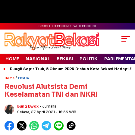
SCROLL TO CONTINUE WITH CONTENT
HOME
NASIONAL
BEKASI
POLITIK
PARLEMENTA
Pungli Sopir Truk, 5 Oknum PPPK Dishub Kota Bekasi Hadapi Si
/
Home
Ekstra
Revolusi Alutsista Demi
Keselamatan TNI dan NKRI
Bung Ewox
- Jurnalis
Selasa, 27 April 2021
- 16:56 WIB