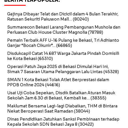
Gajinya Dibayar Telat dan Dicicil dalam 4 Bulan Terakhir,
Ratusan Sekuriti Pakuwon Mall…
(80240)
Summarecon Bekasi Larang Pembangunan Mushola dan
Perluasan Club House Cluster Magnolia
(78788)
Pemain Terbaik AFF U-16 Pulang ke Bekasi, Tri Adhianto
Ganjar “Bocah Cikunir”…
(66865)
Disdukcapil Catat 14.687 Warga Jakarta Pindah Domisili
ke Kota Bekasi
(65310)
Operasi Patuh Jaya 2025 di Bekasi Dimulai Hari Ini,
Simak 7 Sasaran Utama Pelanggaran Lalu Lintas
(45328)
SMAN 1 Kota Bekasi Tolak Atlet Berprestasi dalam
PPDB Online 2024
(44616)
Usai Uji Coba Sepekan, Disdik Batalkan Aturan Masuk
Sekolah Jam 6.30 di Bekasi, Kembali ke…
(38355)
Maklumat Bersama Lagi-lagi Diabaikan, THM di Bintara
Nekat Beroperasi Saat Ramadan
(38044)
Dinas Pendidikan Jatuhkan Sanksi Pembinaan terhadap
Kepala Sekolah SDN Bekasi Jaya 8
(30422)