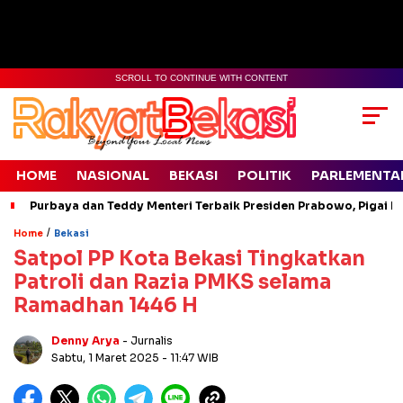
SCROLL TO CONTINUE WITH CONTENT
HOME
NASIONAL
BEKASI
POLITIK
PARLEMENTA
Purbaya dan Teddy Menteri Terbaik Presiden Prabowo, Pigai Pa
/
Home
Bekasi
Satpol PP Kota Bekasi Tingkatkan
Patroli dan Razia PMKS selama
Ramadhan 1446 H
Denny Arya
- Jurnalis
Sabtu, 1 Maret 2025
- 11:47 WIB