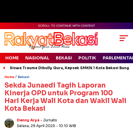
SCROLL TO CONTINUE WITH CONTENT
HOME
NASIONAL
BEKASI
POLITIK
PARLEMENTA
Siswa Trauma Dibully Guru, Kepsek SMKN 1 Kota Bekasi Bung
/
Home
Bekasi
Sekda Junaedi Tagih Laporan
Kinerja OPD untuk Program 100
Hari Kerja Wali Kota dan Wakil Wali
Kota Bekasi
Denny Arya
- Jurnalis
Selasa, 29 April 2025
- 10:10 WIB