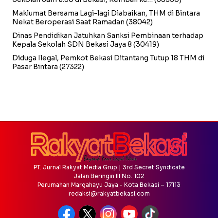
Maklumat Bersama Lagi-lagi Diabaikan, THM di Bintara
Nekat Beroperasi Saat Ramadan
(38042)
Dinas Pendidikan Jatuhkan Sanksi Pembinaan terhadap
Kepala Sekolah SDN Bekasi Jaya 8
(30419)
Diduga Ilegal, Pemkot Bekasi Ditantang Tutup 18 THM di
Pasar Bintara
(27322)
PT. Jurnal Rakyat Media Grup | 3rd Secret Syndicate
Jalan Beringin III No. 102
Perumahan Margahayu Jaya - Kota Bekasi – 17113
redaksi@rakyatbekasi.com