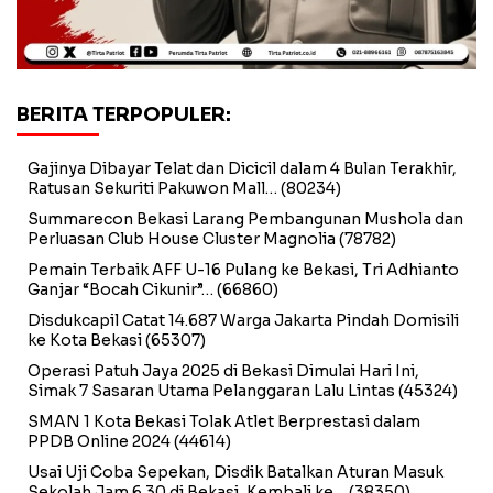
BERITA TERPOPULER:
Gajinya Dibayar Telat dan Dicicil dalam 4 Bulan Terakhir,
Ratusan Sekuriti Pakuwon Mall…
(80234)
Summarecon Bekasi Larang Pembangunan Mushola dan
Perluasan Club House Cluster Magnolia
(78782)
Pemain Terbaik AFF U-16 Pulang ke Bekasi, Tri Adhianto
Ganjar “Bocah Cikunir”…
(66860)
Disdukcapil Catat 14.687 Warga Jakarta Pindah Domisili
ke Kota Bekasi
(65307)
Operasi Patuh Jaya 2025 di Bekasi Dimulai Hari Ini,
Simak 7 Sasaran Utama Pelanggaran Lalu Lintas
(45324)
SMAN 1 Kota Bekasi Tolak Atlet Berprestasi dalam
PPDB Online 2024
(44614)
Usai Uji Coba Sepekan, Disdik Batalkan Aturan Masuk
Sekolah Jam 6.30 di Bekasi, Kembali ke…
(38350)