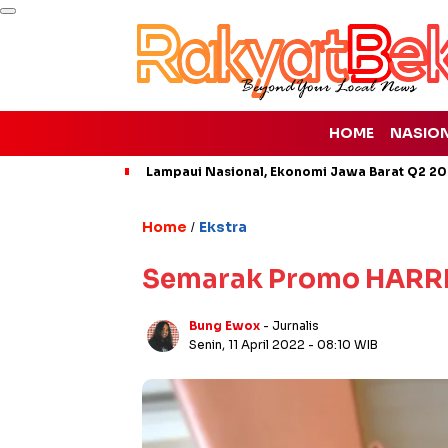
HOME
NASIO
Lampaui Nasional, Ekonomi Jawa Barat Q2 20
Home
Ekstra
/
Semarak Promo HARRIS
Bung Ewox
- Jurnalis
Senin, 11 April 2022
- 08:10 WIB