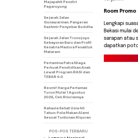
Majapahit Pendiri
Pagaruyung
Room Promo
Sejarah Jalan
Gunawarman: Pangeran
Lengkapi suas
Kashmir Penyebar Buddha
Bekasi mulai d
Sejarah Jalan Trunojoyo
sarapan atau s
Kebayoran Baru dan Profil
dapatkan poto
Kesatria Madura Penakluk
Mataram
Pertamina Patra Niaga
Perkuat Pendidikan Anak
Lewat Program RASI dan
TEBAR 4.0
Resmi! Harga Pertamax
Turun Mulai 1 Agustus
2026, Cek Rinciannya
Rahasia Sehat Usia 40
Tahun: Pola Makan Alami
Sesuai Tuntunan Alquran
POS-POS TERBARU