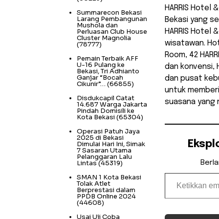
HARRIS Hotel 
Summarecon Bekasi
Larang Pembangunan
Bekasi yang se
Mushola dan
Perluasan Club House
HARRIS Hotel &
Cluster Magnolia
wisatawan. Hot
(78777)
Room, 42 HARRI
Pemain Terbaik AFF
U-16 Pulang ke
dan konvensi, 
Bekasi, Tri Adhianto
Ganjar “Bocah
dan pusat keb
Cikunir”…
(66855)
untuk member
Disdukcapil Catat
suasana yang 
14.687 Warga Jakarta
Pindah Domisili ke
Kota Bekasi
(65304)
Operasi Patuh Jaya
2025 di Bekasi
Ekspl
Dimulai Hari Ini, Simak
7 Sasaran Utama
Pelanggaran Lalu
Lintas
(45319)
Berl
Ketikkan email Anda...
SMAN 1 Kota Bekasi
Tolak Atlet
Berprestasi dalam
PPDB Online 2024
(44608)
Usai Uji Coba