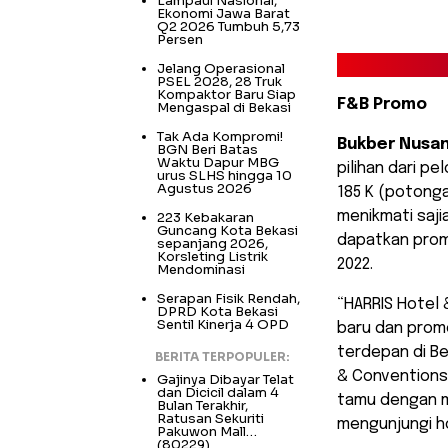
Lampaui Nasional,
Ekonomi Jawa Barat
Q2 2026 Tumbuh 5,73
Persen
Jelang Operasional
PSEL 2028, 28 Truk
Kompaktor Baru Siap
F&B Promo
Mengaspal di Bekasi
Tak Ada Kompromi!
Bukber Nusa
BGN Beri Batas
Waktu Dapur MBG
pilihan dari p
urus SLHS hingga 10
Agustus 2026
185 K (potonga
menikmati saji
223 Kebakaran
Guncang Kota Bekasi
dapatkan promo
sepanjang 2026,
Korsleting Listrik
2022.
Mendominasi
Serapan Fisik Rendah,
“HARRIS Hotel 
DPRD Kota Bekasi
Sentil Kinerja 4 OPD
baru dan prom
terdepan di Be
BERITA TERPOPULER:
& Conventions
Gajinya Dibayar Telat
dan Dicicil dalam 4
tamu dengan m
Bulan Terakhir,
Ratusan Sekuriti
mengunjungi ho
Pakuwon Mall…
(80229)