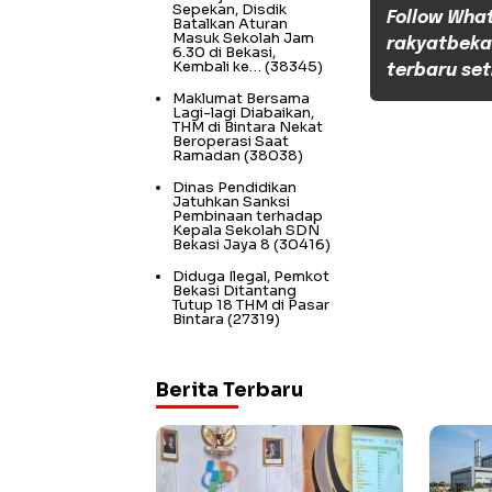
Sepekan, Disdik
Follow Wha
Batalkan Aturan
Masuk Sekolah Jam
rakyatbeka
6.30 di Bekasi,
Kembali ke…
(38345)
terbaru set
Maklumat Bersama
Lagi-lagi Diabaikan,
THM di Bintara Nekat
Beroperasi Saat
Ramadan
(38038)
Dinas Pendidikan
Jatuhkan Sanksi
Pembinaan terhadap
Kepala Sekolah SDN
Bekasi Jaya 8
(30416)
Diduga Ilegal, Pemkot
Bekasi Ditantang
Tutup 18 THM di Pasar
Bintara
(27319)
Berita Terbaru