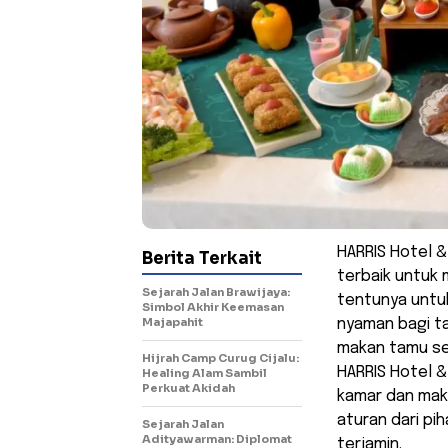
HARRIS Hotel 
Berita Terkait
terbaik untuk 
Sejarah Jalan Brawijaya:
tentunya untu
Simbol Akhir Keemasan
Majapahit
nyaman bagi t
makan tamu se
Hijrah Camp Curug Cijalu:
HARRIS Hotel 
Healing Alam Sambil
Perkuat Akidah
kamar dan mak
aturan dari pi
Sejarah Jalan
Adityawarman: Diplomat
terjamin.