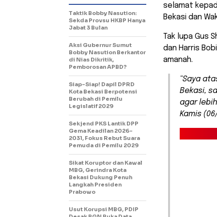
selamat kepada
Taktik Bobby Nasution:
Bekasi dan Waki
Sekda Provsu HKBP Hanya
Jabat 3 Bulan
Tak lupa Gus 
Aksi Gubernur Sumut
dan Harris Bo
Bobby Nasution Berkantor
amanah.
di Nias Dikritik,
Pemborosan APBD?
“Saya ata
Siap-Siap! Dapil DPRD
Bekasi, s
Kota Bekasi Berpotensi
Berubah di Pemilu
agar lebi
Legislatif 2029
Kamis (06
Sekjend PKS Lantik DPP
Gema Keadilan 2026-
2031, Fokus Rebut Suara
Pemuda di Pemilu 2029
Sikat Koruptor dan Kawal
MBG, Gerindra Kota
Bekasi Dukung Penuh
Langkah Presiden
Prabowo
Usut Korupsi MBG, PDIP
Desak BGN Buka Data