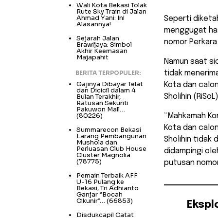
Wali Kota Bekasi Tolak
Rute Sky Train di Jalan
Ahmad Yani: Ini
Seperti diketa
Alasannya!
menggugat has
Sejarah Jalan
nomor Perkara
Brawijaya: Simbol
Akhir Keemasan
Majapahit
Namun saat si
BERITA TERPOPULER:
tidak menerim
Gajinya Dibayar Telat
Kota dan calon
dan Dicicil dalam 4
Bulan Terakhir,
Sholihin (RiSoL)
Ratusan Sekuriti
Pakuwon Mall…
(80226)
“Mahkamah Kon
Kota dan calon
Summarecon Bekasi
Larang Pembangunan
Sholihin tidak
Mushola dan
Perluasan Club House
didampingi ole
Cluster Magnolia
(78775)
putusan nomor
Pemain Terbaik AFF
U-16 Pulang ke
Bekasi, Tri Adhianto
Ganjar “Bocah
Cikunir”…
(66853)
Ekspl
Disdukcapil Catat