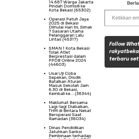
14.687 Warga Jakarta
Berl
Pindah Domisili ke
Ketikkan email Anda...
Kota Bekasi
(65302)
Operasi Patuh Jaya
2025 di Bekasi
Dimulai Hari Ini, Simak
7 Sasaran Utama
Pelanggaran Lalu
Lintas
(45317)
Follow Wha
SMAN 1 Kota Bekasi
rakyatbeka
Tolak Atlet
Berprestasi dalam
terbaru set
PPDB Online 2024
(44603)
Usai Uji Coba
Sepekan, Disdik
Batalkan Aturan
Masuk Sekolah Jam
6.30 di Bekasi,
Kembali ke…
(38344)
Maklumat Bersama
Lagi-lagi Diabaikan,
THM di Bintara Nekat
Beroperasi Saat
Ramadan
(38034)
Dinas Pendidikan
Jatuhkan Sanksi
Pembinaan terhadap