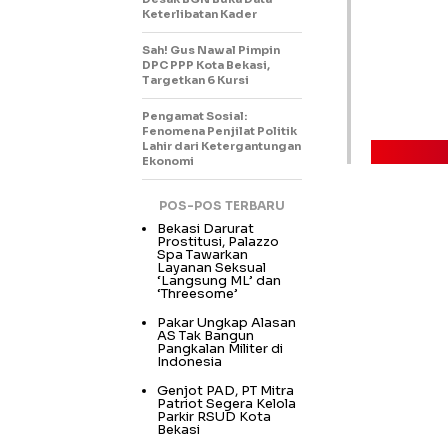
Keterlibatan Kader
Sah! Gus Nawal Pimpin
DPC PPP Kota Bekasi,
Targetkan 6 Kursi
Pengamat Sosial:
Fenomena Penjilat Politik
Lahir dari Ketergantungan
Ekonomi
POS-POS TERBARU
Bekasi Darurat
Prostitusi, Palazzo
Spa Tawarkan
Layanan Seksual
‘Langsung ML’ dan
‘Threesome’
Pakar Ungkap Alasan
AS Tak Bangun
Pangkalan Militer di
Indonesia
Genjot PAD, PT Mitra
Patriot Segera Kelola
Parkir RSUD Kota
Bekasi