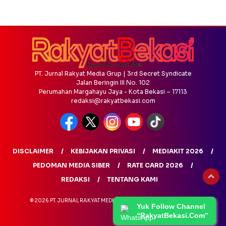
PT. Jurnal Rakyat Media Grup | 3rd Secret Syndicate
Jalan Beringin III No. 102
Perumahan Margahayu Jaya - Kota Bekasi – 17113
redaksi@rakyatbekasi.com
DISCLAIMER
KEBIJAKAN PRIVASI
MEDIAKIT 2026
PEDOMAN MEDIA SIBER
RATE CARD 2026
REDAKSI
TENTANG KAMI
© 2026 PT. JURNAL RAKYAT MEDIA GRUP - ALL RIGHTS RESERVED
Yuk Follow Channel
“RakyatBekasi.Com”