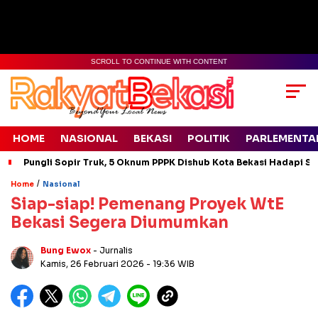
SCROLL TO CONTINUE WITH CONTENT
HOME
NASIONAL
BEKASI
POLITIK
PARLEMENTA
Pungli Sopir Truk, 5 Oknum PPPK Dishub Kota Bekasi Hadapi Si
/
Home
Nasional
Siap-siap! Pemenang Proyek WtE
Bekasi Segera Diumumkan
Bung Ewox
- Jurnalis
Kamis, 26 Februari 2026
- 19:36 WIB