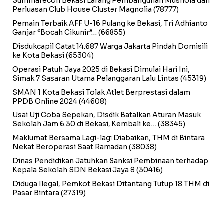
Summarecon Bekasi Larang Pembangunan Mushola dan
Perluasan Club House Cluster Magnolia
(78777)
Pemain Terbaik AFF U-16 Pulang ke Bekasi, Tri Adhianto
Ganjar “Bocah Cikunir”…
(66855)
Disdukcapil Catat 14.687 Warga Jakarta Pindah Domisili
ke Kota Bekasi
(65304)
Operasi Patuh Jaya 2025 di Bekasi Dimulai Hari Ini,
Simak 7 Sasaran Utama Pelanggaran Lalu Lintas
(45319)
SMAN 1 Kota Bekasi Tolak Atlet Berprestasi dalam
PPDB Online 2024
(44608)
Usai Uji Coba Sepekan, Disdik Batalkan Aturan Masuk
Sekolah Jam 6.30 di Bekasi, Kembali ke…
(38345)
Maklumat Bersama Lagi-lagi Diabaikan, THM di Bintara
Nekat Beroperasi Saat Ramadan
(38038)
Dinas Pendidikan Jatuhkan Sanksi Pembinaan terhadap
Kepala Sekolah SDN Bekasi Jaya 8
(30416)
Diduga Ilegal, Pemkot Bekasi Ditantang Tutup 18 THM di
Pasar Bintara
(27319)