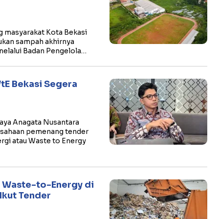
g masyarakat Kota Bekasi
ukan sampah akhirnya
melalui Badan Pengelola…
tE Bekasi Segera
 Daya Anagata Nusantara
usahaan pemenang tender
gi atau Waste to Energy
k Waste-to-Energy di
 Ikut Tender