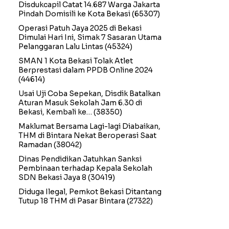
Disdukcapil Catat 14.687 Warga Jakarta
Pindah Domisili ke Kota Bekasi
(65307)
Operasi Patuh Jaya 2025 di Bekasi
Dimulai Hari Ini, Simak 7 Sasaran Utama
Pelanggaran Lalu Lintas
(45324)
SMAN 1 Kota Bekasi Tolak Atlet
Berprestasi dalam PPDB Online 2024
(44614)
Usai Uji Coba Sepekan, Disdik Batalkan
Aturan Masuk Sekolah Jam 6.30 di
Bekasi, Kembali ke…
(38350)
Maklumat Bersama Lagi-lagi Diabaikan,
THM di Bintara Nekat Beroperasi Saat
Ramadan
(38042)
Dinas Pendidikan Jatuhkan Sanksi
Pembinaan terhadap Kepala Sekolah
SDN Bekasi Jaya 8
(30419)
Diduga Ilegal, Pemkot Bekasi Ditantang
Tutup 18 THM di Pasar Bintara
(27322)