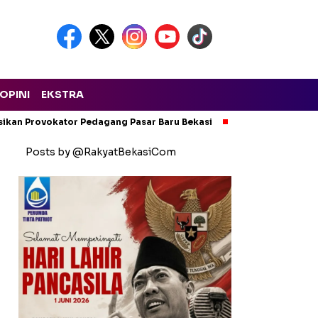
OPINI
EKSTRA
isikan Provokator Pedagang Pasar Baru Bekasi
Pencemaran Kali
Posts by @RakyatBekasiCom