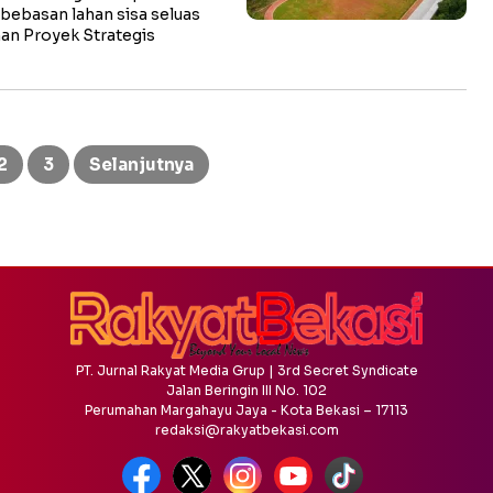
ebasan lahan sisa seluas
n Proyek Strategis
2
3
Selanjutnya
PT. Jurnal Rakyat Media Grup | 3rd Secret Syndicate
Jalan Beringin III No. 102
Perumahan Margahayu Jaya - Kota Bekasi – 17113
redaksi@rakyatbekasi.com