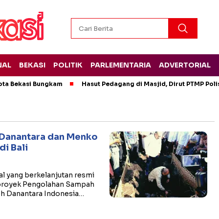
NAL
BEKASI
POLITIK
PARLEMENTARIA
ADVERTORIAL
ota Bekasi Bungkam
Hasut Pedagang di Masjid, Dirut PTMP Pol
 Danantara dan Menko
i Bali
l yang berkelanjutan resmi
proyek Pengolahan Sampah
leh Danantara Indonesia…