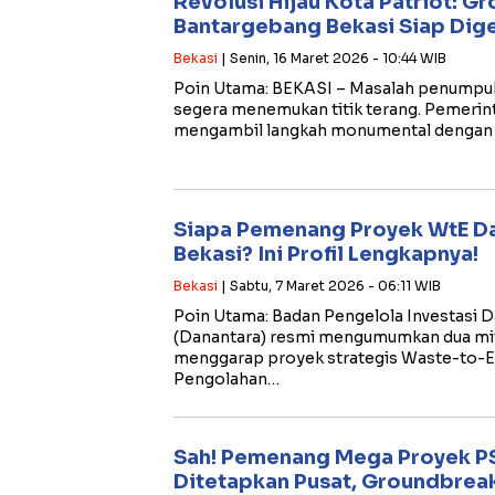
Revolusi Hijau Kota Patriot: G
Bantargebang Bekasi Siap Dige
Bekasi
| Senin, 16 Maret 2026 - 10:44 WIB
Poin Utama: ​BEKASI – Masalah penumpu
segera menemukan titik terang. Pemerin
mengambil langkah monumental denga
Siapa Pemenang Proyek WtE Dan
Bekasi? Ini Profil Lengkapnya!
Bekasi
| Sabtu, 7 Maret 2026 - 06:11 WIB
Poin Utama: ​Badan Pengelola Investasi 
(Danantara) resmi mengumumkan dua mitra
menggarap proyek strategis Waste-to-E
Pengolahan…
Sah! Pemenang Mega Proyek PS
Ditetapkan Pusat, Groundbreak