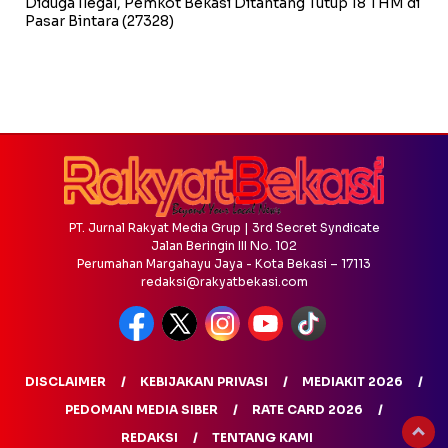
Diduga Ilegal, Pemkot Bekasi Ditantang Tutup 18 THM di
Pasar Bintara
(27328)
PT. Jurnal Rakyat Media Grup | 3rd Secret Syndicate
Jalan Beringin III No. 102
Perumahan Margahayu Jaya - Kota Bekasi – 17113
redaksi@rakyatbekasi.com
DISCLAIMER
KEBIJAKAN PRIVASI
MEDIAKIT 2026
PEDOMAN MEDIA SIBER
RATE CARD 2026
REDAKSI
TENTANG KAMI