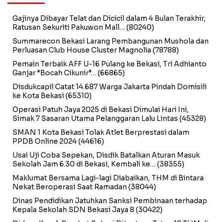
Gajinya Dibayar Telat dan Dicicil dalam 4 Bulan Terakhir,
Ratusan Sekuriti Pakuwon Mall…
(80240)
Summarecon Bekasi Larang Pembangunan Mushola dan
Perluasan Club House Cluster Magnolia
(78788)
Pemain Terbaik AFF U-16 Pulang ke Bekasi, Tri Adhianto
Ganjar “Bocah Cikunir”…
(66865)
Disdukcapil Catat 14.687 Warga Jakarta Pindah Domisili
ke Kota Bekasi
(65310)
Operasi Patuh Jaya 2025 di Bekasi Dimulai Hari Ini,
Simak 7 Sasaran Utama Pelanggaran Lalu Lintas
(45328)
SMAN 1 Kota Bekasi Tolak Atlet Berprestasi dalam
PPDB Online 2024
(44616)
Usai Uji Coba Sepekan, Disdik Batalkan Aturan Masuk
Sekolah Jam 6.30 di Bekasi, Kembali ke…
(38355)
Maklumat Bersama Lagi-lagi Diabaikan, THM di Bintara
Nekat Beroperasi Saat Ramadan
(38044)
Dinas Pendidikan Jatuhkan Sanksi Pembinaan terhadap
Kepala Sekolah SDN Bekasi Jaya 8
(30422)