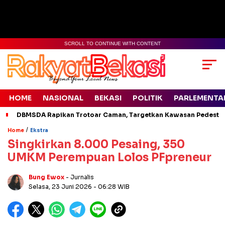
SCROLL TO CONTINUE WITH CONTENT
HOME
NASIONAL
BEKASI
POLITIK
PARLEMENTA
DBMSDA Rapikan Trotoar Caman, Targetkan Kawasan Pedestr
/
Home
Ekstra
​Singkirkan 8.000 Pesaing, 350
UMKM Perempuan Lolos PFpreneur
Bung Ewox
- Jurnalis
Selasa, 23 Juni 2026
- 06:28 WIB