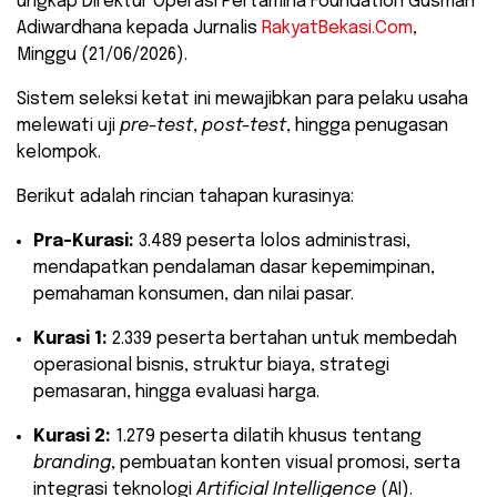
ungkap Direktur Operasi Pertamina Foundation Gusman
Adiwardhana kepada Jurnalis
RakyatBekasi.Com
,
Minggu (21/06/2026).
​Sistem seleksi ketat ini mewajibkan para pelaku usaha
melewati uji
pre-test
,
post-test
, hingga penugasan
kelompok.
Berikut adalah rincian tahapan kurasinya:
Pra-Kurasi:
3.489 peserta lolos administrasi,
mendapatkan pendalaman dasar kepemimpinan,
pemahaman konsumen, dan nilai pasar.
Kurasi 1:
2.339 peserta bertahan untuk membedah
operasional bisnis, struktur biaya, strategi
pemasaran, hingga evaluasi harga.
Kurasi 2:
1.279 peserta dilatih khusus tentang
branding
, pembuatan konten visual promosi, serta
integrasi teknologi
Artificial Intelligence
(AI).