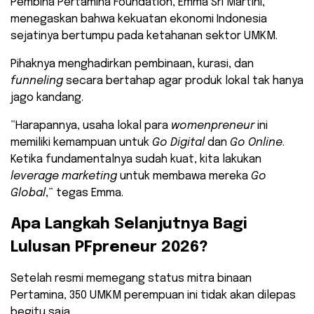
Pembina Pertamina Foundation, Emma Sri Martini,
menegaskan bahwa kekuatan ekonomi Indonesia
sejatinya bertumpu pada ketahanan sektor UMKM.
Pihaknya menghadirkan pembinaan, kurasi, dan
funneling
secara bertahap agar produk lokal tak hanya
jago kandang.
​”Harapannya, usaha lokal para
womenpreneur
ini
memiliki kemampuan untuk
Go Digital
dan
Go Online
.
Ketika fundamentalnya sudah kuat, kita lakukan
leverage marketing
untuk membawa mereka
Go
Global
,” tegas Emma.
​Apa Langkah Selanjutnya Bagi
Lulusan PFpreneur 2026?
​Setelah resmi memegang status mitra binaan
Pertamina, 350 UMKM perempuan ini tidak akan dilepas
begitu saja.