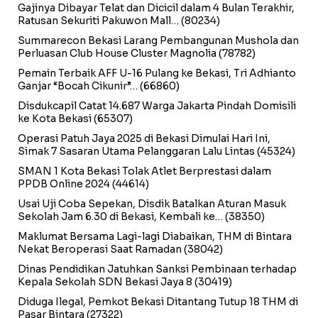
Gajinya Dibayar Telat dan Dicicil dalam 4 Bulan Terakhir,
Ratusan Sekuriti Pakuwon Mall…
(80234)
Summarecon Bekasi Larang Pembangunan Mushola dan
Perluasan Club House Cluster Magnolia
(78782)
Pemain Terbaik AFF U-16 Pulang ke Bekasi, Tri Adhianto
Ganjar “Bocah Cikunir”…
(66860)
Disdukcapil Catat 14.687 Warga Jakarta Pindah Domisili
ke Kota Bekasi
(65307)
Operasi Patuh Jaya 2025 di Bekasi Dimulai Hari Ini,
Simak 7 Sasaran Utama Pelanggaran Lalu Lintas
(45324)
SMAN 1 Kota Bekasi Tolak Atlet Berprestasi dalam
PPDB Online 2024
(44614)
Usai Uji Coba Sepekan, Disdik Batalkan Aturan Masuk
Sekolah Jam 6.30 di Bekasi, Kembali ke…
(38350)
Maklumat Bersama Lagi-lagi Diabaikan, THM di Bintara
Nekat Beroperasi Saat Ramadan
(38042)
Dinas Pendidikan Jatuhkan Sanksi Pembinaan terhadap
Kepala Sekolah SDN Bekasi Jaya 8
(30419)
Diduga Ilegal, Pemkot Bekasi Ditantang Tutup 18 THM di
Pasar Bintara
(27322)