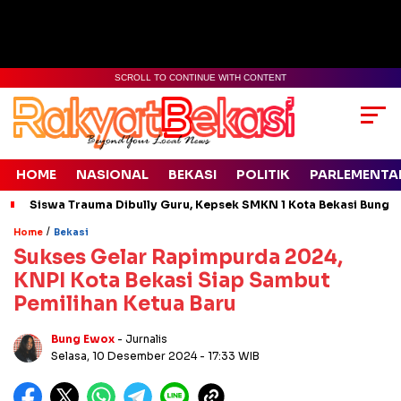
SCROLL TO CONTINUE WITH CONTENT
HOME
NASIONAL
BEKASI
POLITIK
PARLEMENTA
Siswa Trauma Dibully Guru, Kepsek SMKN 1 Kota Bekasi Bung
/
Home
Bekasi
Sukses Gelar Rapimpurda 2024,
KNPI Kota Bekasi Siap Sambut
Pemilihan Ketua Baru
Bung Ewox
- Jurnalis
Selasa, 10 Desember 2024
- 17:33 WIB