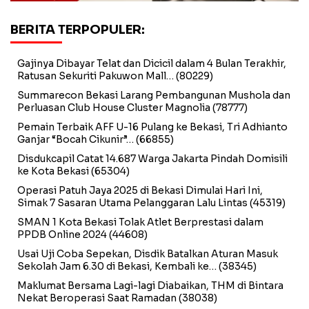
BERITA TERPOPULER:
Gajinya Dibayar Telat dan Dicicil dalam 4 Bulan Terakhir,
Ratusan Sekuriti Pakuwon Mall…
(80229)
Summarecon Bekasi Larang Pembangunan Mushola dan
Perluasan Club House Cluster Magnolia
(78777)
Pemain Terbaik AFF U-16 Pulang ke Bekasi, Tri Adhianto
Ganjar “Bocah Cikunir”…
(66855)
Disdukcapil Catat 14.687 Warga Jakarta Pindah Domisili
ke Kota Bekasi
(65304)
Operasi Patuh Jaya 2025 di Bekasi Dimulai Hari Ini,
Simak 7 Sasaran Utama Pelanggaran Lalu Lintas
(45319)
SMAN 1 Kota Bekasi Tolak Atlet Berprestasi dalam
PPDB Online 2024
(44608)
Usai Uji Coba Sepekan, Disdik Batalkan Aturan Masuk
Sekolah Jam 6.30 di Bekasi, Kembali ke…
(38345)
Maklumat Bersama Lagi-lagi Diabaikan, THM di Bintara
Nekat Beroperasi Saat Ramadan
(38038)