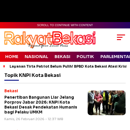
SCROLL TO CONTINUE WITH CONTENT
HOME
NASIONAL
BEKASI
POLITIK
PARLEMENTA
Layanan Tirta Patriot Belum Pulih! BPBD Kota Bekasi Atasi Krisis
Topik
KNPI Kota Bekasi
Bekasi
Penertiban Bangunan Liar Jelang
Porprov Jabar 2026: KNPI Kota
Bekasi Desak Pendekatan Humanis
bagi Pelaku UMKM
Kamis, 26 Februari 2026 - 12:37 WIB