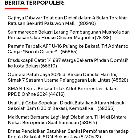
BERITA TERPOPULER:
Gajinya Dibayar Telat dan Dicicil dalam 4 Bulan Terakhir,
Ratusan Sekuriti Pakuwon Mall…
(80240)
Summarecon Bekasi Larang Pembangunan Mushola dan
Perluasan Club House Cluster Magnolia
(78788)
Pemain Terbaik AFF U-16 Pulang ke Bekasi, Tri Adhianto
Ganjar “Bocah Cikunir”…
(66865)
Disdukcapil Catat 14.687 Warga Jakarta Pindah Domisili
ke Kota Bekasi
(65310)
Operasi Patuh Jaya 2025 di Bekasi Dimulai Hari Ini,
Simak 7 Sasaran Utama Pelanggaran Lalu Lintas
(45328)
SMAN 1 Kota Bekasi Tolak Atlet Berprestasi dalam
PPDB Online 2024
(44616)
Usai Uji Coba Sepekan, Disdik Batalkan Aturan Masuk
Sekolah Jam 6.30 di Bekasi, Kembali ke…
(38355)
Maklumat Bersama Lagi-lagi Diabaikan, THM di Bintara
Nekat Beroperasi Saat Ramadan
(38044)
Dinas Pendidikan Jatuhkan Sanksi Pembinaan terhadap
Kepala Sekolah SDN Bekasi Jaya 8
(30422)