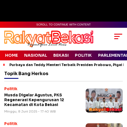
SCROLL TO CONTINUE WITH CONTENT
HOME
NASIONAL
BEKASI
POLITIK
PARLEMENTA
Purbaya dan Teddy Menteri Terbaik Presiden Prabowo, Pigai Pa
Topik
Bang Herkos
Politik
Musda Digelar Agustus, PKS
Regenerasi Kepengurusan 12
Kecamatan di Kota Bekasi
Minggu, 8 Juni 2025 - 17:40 WIB
Politik