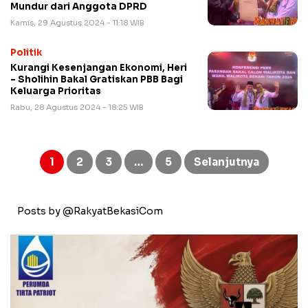
Mundur dari Anggota DPRD
Kamis, 29 Agustus 2024 - 11:18 WIB
Politik
Kurangi Kesenjangan Ekonomi, Heri
– Sholihin Bakal Gratiskan PBB Bagi
Keluarga Prioritas
Rabu, 28 Agustus 2024 - 18:25 WIB
Paginasi
pos
1
2
3
…
5
Selanjutnya
Posts by @RakyatBekasiCom