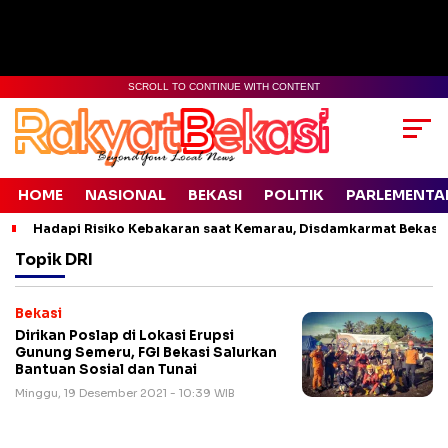
SCROLL TO CONTINUE WITH CONTENT
HOME
NASIONAL
BEKASI
POLITIK
PARLEMENTA
Hadapi Risiko Kebakaran saat Kemarau, Disdamkarmat Bekasi 
Topik
DRI
Bekasi
Dirikan Poslap di Lokasi Erupsi
Gunung Semeru, FGI Bekasi Salurkan
Bantuan Sosial dan Tunai
Minggu, 19 Desember 2021 - 10:39 WIB