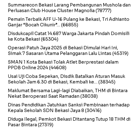
Summarecon Bekasi Larang Pembangunan Mushola dan
Perluasan Club House Cluster Magnolia
(78777)
Pemain Terbaik AFF U-16 Pulang ke Bekasi, Tri Adhianto
Ganjar “Bocah Cikunir”…
(66855)
Disdukcapil Catat 14.687 Warga Jakarta Pindah Domisili
ke Kota Bekasi
(65304)
Operasi Patuh Jaya 2025 di Bekasi Dimulai Hari Ini,
Simak 7 Sasaran Utama Pelanggaran Lalu Lintas
(45319)
SMAN 1 Kota Bekasi Tolak Atlet Berprestasi dalam
PPDB Online 2024
(44608)
Usai Uji Coba Sepekan, Disdik Batalkan Aturan Masuk
Sekolah Jam 6.30 di Bekasi, Kembali ke…
(38345)
Maklumat Bersama Lagi-lagi Diabaikan, THM di Bintara
Nekat Beroperasi Saat Ramadan
(38038)
Dinas Pendidikan Jatuhkan Sanksi Pembinaan terhadap
Kepala Sekolah SDN Bekasi Jaya 8
(30416)
Diduga Ilegal, Pemkot Bekasi Ditantang Tutup 18 THM di
Pasar Bintara
(27319)