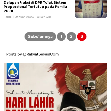
Delapan Fraksi di DPR Tolak Sistem
Proporsional Tertutup pada Pemilu
2024
Rabu, 4 Januari 2023 - 01:07 WIB
Paginasi
pos
Sebelumnya
1
2
3
Posts by @RakyatBekasiCom