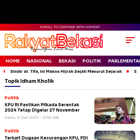
SCROLL TO CONTINUE WITH CONTENT
HOME
NASIONAL
BEKASI
POLITIK
PARLEMENTA
Sindir dr. Tifa, Ini Makna Hijrah Sejati Menurut Sejarah
Si
Topik
Idham Kholik
Politik
KPU RI Pastikan Pilkada Serentak
2024 Tetap Digelar 27 November
Sabtu, 8 Juni 2024 - 13:50 WIB
Politik
Terkait Dugaan Kecurangan KPU, PDI