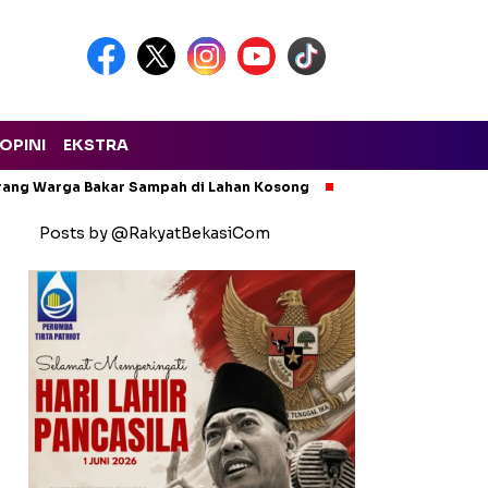
OPINI
EKSTRA
arang Warga Bakar Sampah di Lahan Kosong
Ngeri! Lapak Rong
Posts by @RakyatBekasiCom