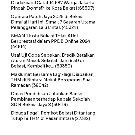
Disdukcapil Catat 14.687 Warga Jakarta
Pindah Domisili ke Kota Bekasi
(65307)
Operasi Patuh Jaya 2025 di Bekasi
Dimulai Hari Ini, Simak 7 Sasaran Utama
Pelanggaran Lalu Lintas
(45324)
SMAN 1 Kota Bekasi Tolak Atlet
Berprestasi dalam PPDB Online 2024
(44614)
Usai Uji Coba Sepekan, Disdik Batalkan
Aturan Masuk Sekolah Jam 6.30 di
Bekasi, Kembali ke…
(38350)
Maklumat Bersama Lagi-lagi Diabaikan,
THM di Bintara Nekat Beroperasi Saat
Ramadan
(38042)
Dinas Pendidikan Jatuhkan Sanksi
Pembinaan terhadap Kepala Sekolah
SDN Bekasi Jaya 8
(30419)
Diduga Ilegal, Pemkot Bekasi Ditantang
Tutup 18 THM di Pasar Bintara
(27322)