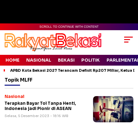
SCROLL TO CONTINUE WITH CONTENT
HOME
NASIONAL
BEKASI
POLITIK
PARLEMENTA
APBD Kota Bekasi 2027 Terancam Defisit Rp207 Miliar, Ketua D
Topik
MLFF
Nasional
Terapkan Bayar Tol Tanpa Henti,
Indonesia jadi Pionir di ASEAN
Selasa, 5 Desember 2023 - 18:16 WIB