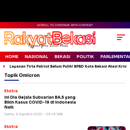
SCROLL TO CONTINUE WITH CONTENT
HOME
NASIONAL
BEKASI
POLITIK
PARLEMENTA
Layanan Tirta Patriot Belum Pulih! BPBD Kota Bekasi Atasi Krisis
Topik
Omicron
Ekstra
Ini Dia Gejala Subvarian BA.5 yang
Bikin Kasus COVID-19 di Indonesia
Naik
Sabtu, 6 Agustus 2022 - 09:43 WIB
Ekstra