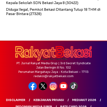
Kepala Sekolah SDN Bekasi Jaya 8
(30422)
Diduga Ilegal, Pemkot Bekasi Ditantang Tutup 18 THM di
Pasar Bintara
(27328)
PT. Jurnal Rakyat Media Grup | 3rd Secret Syndicate
Jalan Beringin III No. 102
Perumahan Margahayu Jaya - Kota Bekasi – 17113
redaksi@rakyatbekasi.com
DISCLAIMER
KEBIJAKAN PRIVASI
MEDIAKIT 2026
PEDOMAN MEDIA SIBER
RATE CARD 2026