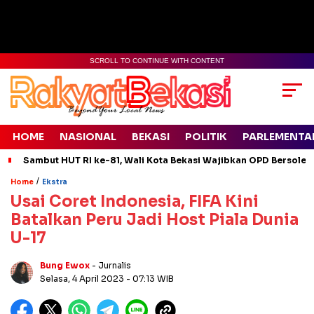
SCROLL TO CONTINUE WITH CONTENT
HOME
NASIONAL
BEKASI
POLITIK
PARLEMENTA
Sambut HUT RI ke-81, Wali Kota Bekasi Wajibkan OPD Bersolek
/
Home
Ekstra
Usai Coret Indonesia, FIFA Kini
Batalkan Peru Jadi Host Piala Dunia
U-17
Bung Ewox
- Jurnalis
Selasa, 4 April 2023
- 07:13 WIB