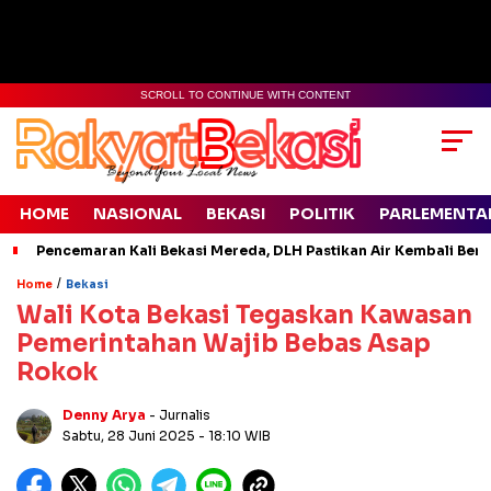
SCROLL TO CONTINUE WITH CONTENT
HOME
NASIONAL
BEKASI
POLITIK
PARLEMENTA
Pencemaran Kali Bekasi Mereda, DLH Pastikan Air Kembali Ben
/
Home
Bekasi
Wali Kota Bekasi Tegaskan Kawasan
Pemerintahan Wajib Bebas Asap
Rokok
Denny Arya
- Jurnalis
Sabtu, 28 Juni 2025
- 18:10 WIB