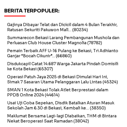
BERITA TERPOPULER:
Gajinya Dibayar Telat dan Dicicil dalam 4 Bulan Terakhir,
Ratusan Sekuriti Pakuwon Mall…
(80234)
Summarecon Bekasi Larang Pembangunan Mushola dan
Perluasan Club House Cluster Magnolia
(78782)
Pemain Terbaik AFF U-16 Pulang ke Bekasi, Tri Adhianto
Ganjar “Bocah Cikunir”…
(66860)
Disdukcapil Catat 14.687 Warga Jakarta Pindah Domisili
ke Kota Bekasi
(65307)
Operasi Patuh Jaya 2025 di Bekasi Dimulai Hari Ini,
Simak 7 Sasaran Utama Pelanggaran Lalu Lintas
(45324)
SMAN 1 Kota Bekasi Tolak Atlet Berprestasi dalam
PPDB Online 2024
(44614)
Usai Uji Coba Sepekan, Disdik Batalkan Aturan Masuk
Sekolah Jam 6.30 di Bekasi, Kembali ke…
(38350)
Maklumat Bersama Lagi-lagi Diabaikan, THM di Bintara
Nekat Beroperasi Saat Ramadan
(38042)