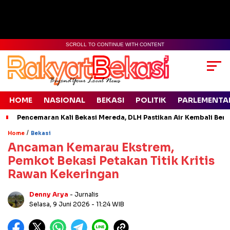
SCROLL TO CONTINUE WITH CONTENT
HOME
NASIONAL
BEKASI
POLITIK
PARLEMENTA
Pencemaran Kali Bekasi Mereda, DLH Pastikan Air Kembali Ben
/
Home
Bekasi
Ancaman Kemarau Ekstrem,
Pemkot Bekasi Petakan Titik Kritis
Rawan Kekeringan
Denny Arya
- Jurnalis
Selasa, 9 Juni 2026
- 11:24 WIB