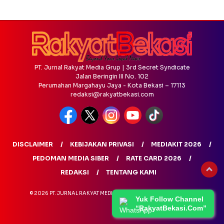
PT. Jurnal Rakyat Media Grup | 3rd Secret Syndicate
Jalan Beringin III No. 102
Perumahan Margahayu Jaya - Kota Bekasi – 17113
redaksi@rakyatbekasi.com
DISCLAIMER
KEBIJAKAN PRIVASI
MEDIAKIT 2026
PEDOMAN MEDIA SIBER
RATE CARD 2026
REDAKSI
TENTANG KAMI
© 2026 PT. JURNAL RAKYAT MEDIA GRUP - ALL RIGHTS RESERVED
Yuk Follow Channel
“RakyatBekasi.Com”