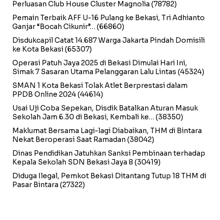
Perluasan Club House Cluster Magnolia
(78782)
Pemain Terbaik AFF U-16 Pulang ke Bekasi, Tri Adhianto
Ganjar “Bocah Cikunir”…
(66860)
Disdukcapil Catat 14.687 Warga Jakarta Pindah Domisili
ke Kota Bekasi
(65307)
Operasi Patuh Jaya 2025 di Bekasi Dimulai Hari Ini,
Simak 7 Sasaran Utama Pelanggaran Lalu Lintas
(45324)
SMAN 1 Kota Bekasi Tolak Atlet Berprestasi dalam
PPDB Online 2024
(44614)
Usai Uji Coba Sepekan, Disdik Batalkan Aturan Masuk
Sekolah Jam 6.30 di Bekasi, Kembali ke…
(38350)
Maklumat Bersama Lagi-lagi Diabaikan, THM di Bintara
Nekat Beroperasi Saat Ramadan
(38042)
Dinas Pendidikan Jatuhkan Sanksi Pembinaan terhadap
Kepala Sekolah SDN Bekasi Jaya 8
(30419)
Diduga Ilegal, Pemkot Bekasi Ditantang Tutup 18 THM di
Pasar Bintara
(27322)