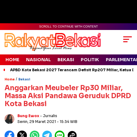
SCROLL TO CONTINUE WITH CONTENT
HOME
NASIONAL
BEKASI
POLITIK
PARLEMENTA
APBD Kota Bekasi 2027 Terancam Defisit Rp207 Miliar, Ketua D
/
Home
Bekasi
Anggarkan Meubeler Rp30 Miliar,
Massa Aksi Pandawa Geruduk DPRD
Kota Bekasi
Bung Ewox
- Jurnalis
Senin, 29 Maret 2021
- 15:34 WIB