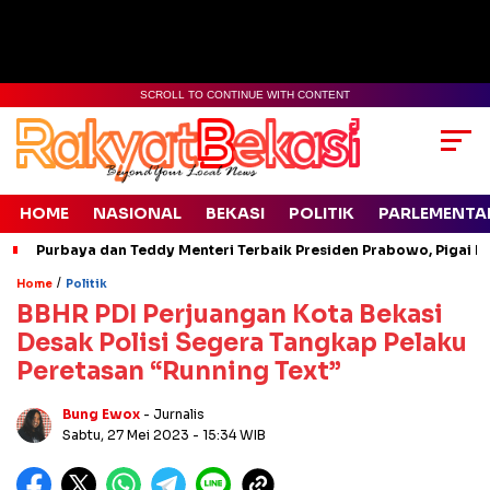
SCROLL TO CONTINUE WITH CONTENT
HOME
NASIONAL
BEKASI
POLITIK
PARLEMENTA
Purbaya dan Teddy Menteri Terbaik Presiden Prabowo, Pigai Pa
/
Home
Politik
BBHR PDI Perjuangan Kota Bekasi
Desak Polisi Segera Tangkap Pelaku
Peretasan “Running Text”
Bung Ewox
- Jurnalis
Sabtu, 27 Mei 2023
- 15:34 WIB