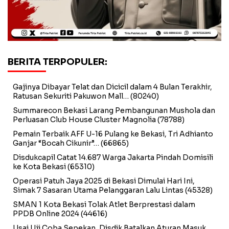
BERITA TERPOPULER:
Gajinya Dibayar Telat dan Dicicil dalam 4 Bulan Terakhir,
Ratusan Sekuriti Pakuwon Mall…
(80240)
Summarecon Bekasi Larang Pembangunan Mushola dan
Perluasan Club House Cluster Magnolia
(78788)
Pemain Terbaik AFF U-16 Pulang ke Bekasi, Tri Adhianto
Ganjar “Bocah Cikunir”…
(66865)
Disdukcapil Catat 14.687 Warga Jakarta Pindah Domisili
ke Kota Bekasi
(65310)
Operasi Patuh Jaya 2025 di Bekasi Dimulai Hari Ini,
Simak 7 Sasaran Utama Pelanggaran Lalu Lintas
(45328)
SMAN 1 Kota Bekasi Tolak Atlet Berprestasi dalam
PPDB Online 2024
(44616)
Usai Uji Coba Sepekan, Disdik Batalkan Aturan Masuk