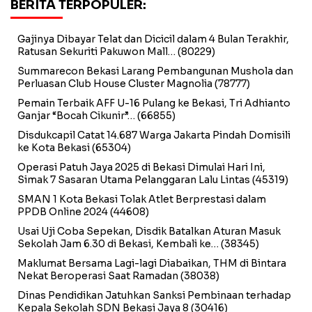
BERITA TERPOPULER:
Gajinya Dibayar Telat dan Dicicil dalam 4 Bulan Terakhir,
Ratusan Sekuriti Pakuwon Mall…
(80229)
Summarecon Bekasi Larang Pembangunan Mushola dan
Perluasan Club House Cluster Magnolia
(78777)
Pemain Terbaik AFF U-16 Pulang ke Bekasi, Tri Adhianto
Ganjar “Bocah Cikunir”…
(66855)
Disdukcapil Catat 14.687 Warga Jakarta Pindah Domisili
ke Kota Bekasi
(65304)
Operasi Patuh Jaya 2025 di Bekasi Dimulai Hari Ini,
Simak 7 Sasaran Utama Pelanggaran Lalu Lintas
(45319)
SMAN 1 Kota Bekasi Tolak Atlet Berprestasi dalam
PPDB Online 2024
(44608)
Usai Uji Coba Sepekan, Disdik Batalkan Aturan Masuk
Sekolah Jam 6.30 di Bekasi, Kembali ke…
(38345)
Maklumat Bersama Lagi-lagi Diabaikan, THM di Bintara
Nekat Beroperasi Saat Ramadan
(38038)
Dinas Pendidikan Jatuhkan Sanksi Pembinaan terhadap
Kepala Sekolah SDN Bekasi Jaya 8
(30416)