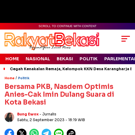
SCROLL TO CONTINUE WITH CONTENT
HOME
NASIONAL
BEKASI
POLITIK
PARLEMENTA
Cegah Kenakalan Remaja, Kelompok KKN Desa Karangharja Ed
/
Home
Politik
Bersama PKB, Nasdem Optimis
Anies-Cak Imin Dulang Suara di
Kota Bekasi
Bung Ewox
- Jurnalis
Sabtu, 2 September 2023
- 18:19 WIB