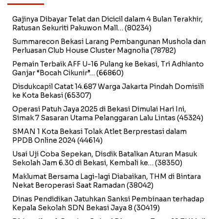
Gajinya Dibayar Telat dan Dicicil dalam 4 Bulan Terakhir,
Ratusan Sekuriti Pakuwon Mall…
(80234)
Summarecon Bekasi Larang Pembangunan Mushola dan
Perluasan Club House Cluster Magnolia
(78782)
Pemain Terbaik AFF U-16 Pulang ke Bekasi, Tri Adhianto
Ganjar “Bocah Cikunir”…
(66860)
Disdukcapil Catat 14.687 Warga Jakarta Pindah Domisili
ke Kota Bekasi
(65307)
Operasi Patuh Jaya 2025 di Bekasi Dimulai Hari Ini,
Simak 7 Sasaran Utama Pelanggaran Lalu Lintas
(45324)
SMAN 1 Kota Bekasi Tolak Atlet Berprestasi dalam
PPDB Online 2024
(44614)
Usai Uji Coba Sepekan, Disdik Batalkan Aturan Masuk
Sekolah Jam 6.30 di Bekasi, Kembali ke…
(38350)
Maklumat Bersama Lagi-lagi Diabaikan, THM di Bintara
Nekat Beroperasi Saat Ramadan
(38042)
Dinas Pendidikan Jatuhkan Sanksi Pembinaan terhadap
Kepala Sekolah SDN Bekasi Jaya 8
(30419)