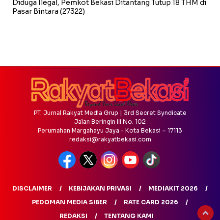
Diduga Ilegal, Pemkot Bekasi Ditantang Tutup 18 THM di
Pasar Bintara
(27322)
PT. Jurnal Rakyat Media Grup | 3rd Secret Syndicate
Jalan Beringin III No. 102
Perumahan Margahayu Jaya - Kota Bekasi – 17113
redaksi@rakyatbekasi.com
DISCLAIMER
KEBIJAKAN PRIVASI
MEDIAKIT 2026
PEDOMAN MEDIA SIBER
RATE CARD 2026
REDAKSI
TENTANG KAMI