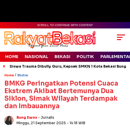
SCROLL TO CONTINUE WITH CONTENT
HOME
NASIONAL
BEKASI
POLITIK
PARLEMENTA
Siswa Trauma Dibully Guru, Kepsek SMKN 1 Kota Bekasi Bung
/
Home
Ekstra
BMKG Peringatkan Potensi Cuaca
Ekstrem Akibat Bertemunya Dua
Siklon, Simak Wilayah Terdampak
dan Imbauannya
Bung Ewox
- Jurnalis
Minggu, 21 September 2025
- 14:18 WIB