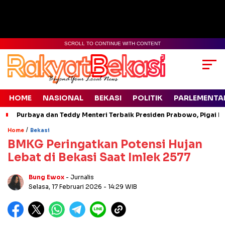
SCROLL TO CONTINUE WITH CONTENT
HOME
NASIONAL
BEKASI
POLITIK
PARLEMENTA
Purbaya dan Teddy Menteri Terbaik Presiden Prabowo, Pigai Pa
/
Home
Bekasi
​BMKG Peringatkan Potensi Hujan
Lebat di Bekasi Saat Imlek 2577
Bung Ewox
- Jurnalis
Selasa, 17 Februari 2026
- 14:29 WIB