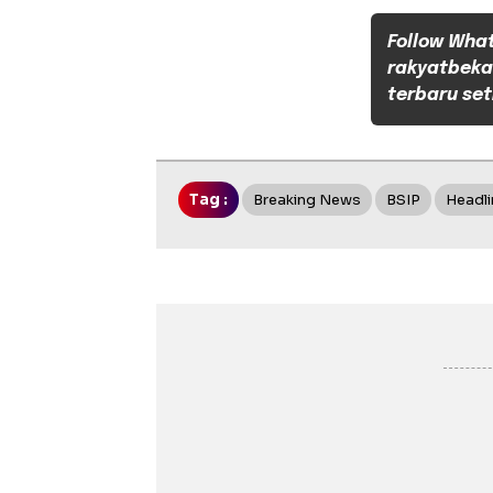
Follow Wha
rakyatbeka
terbaru set
Tag :
Breaking News
BSIP
Headli