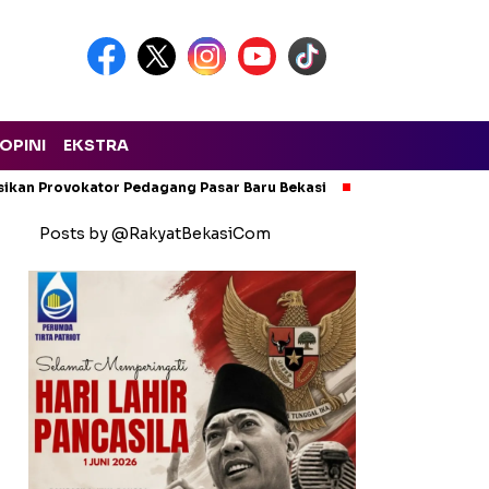
OPINI
EKSTRA
isikan Provokator Pedagang Pasar Baru Bekasi
Pencemaran Kali
Posts by @RakyatBekasiCom