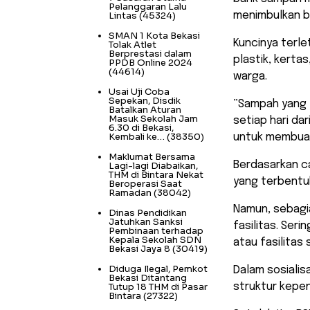
Pelanggaran Lalu
Lintas
(45324)
menimbulkan b
SMAN 1 Kota Bekasi
Kuncinya terle
Tolak Atlet
Berprestasi dalam
plastik, kerta
PPDB Online 2024
(44614)
warga.
Usai Uji Coba
Sepekan, Disdik
​”Sampah yang 
Batalkan Aturan
Masuk Sekolah Jam
setiap hari da
6.30 di Bekasi,
Kembali ke…
(38350)
untuk membuat
Maklumat Bersama
Berdasarkan ca
Lagi-lagi Diabaikan,
THM di Bintara Nekat
yang terbentuk
Beroperasi Saat
Ramadan
(38042)
Namun, sebagi
Dinas Pendidikan
Jatuhkan Sanksi
fasilitas. Ser
Pembinaan terhadap
Kepala Sekolah SDN
atau fasilitas
Bekasi Jaya 8
(30419)
Diduga Ilegal, Pemkot
Dalam sosialis
Bekasi Ditantang
Tutup 18 THM di Pasar
struktur kepe
Bintara
(27322)