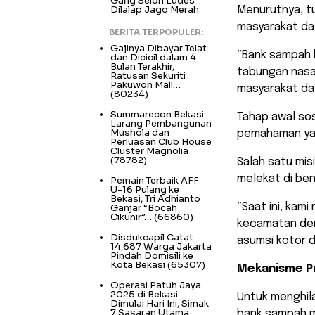
Gang Selon Ludes
Dilalap Jago Merah
Menurutnya, t
masyarakat da
BERITA TERPOPULER:
Gajinya Dibayar Telat
​”Bank sampah
dan Dicicil dalam 4
Bulan Terakhir,
tabungan nasab
Ratusan Sekuriti
Pakuwon Mall…
masyarakat da
(80234)
Summarecon Bekasi
Tahap awal sos
Larang Pembangunan
Mushola dan
pemahaman ya
Perluasan Club House
Cluster Magnolia
(78782)
Salah satu mis
melekat di be
Pemain Terbaik AFF
U-16 Pulang ke
Bekasi, Tri Adhianto
​”Saat ini, kam
Ganjar “Bocah
Cikunir”…
(66860)
kecamatan de
Disdukcapil Catat
asumsi kotor 
14.687 Warga Jakarta
Pindah Domisili ke
Kota Bekasi
(65307)
Mekanisme Pr
Operasi Patuh Jaya
2025 di Bekasi
Untuk menghil
Dimulai Hari Ini, Simak
7 Sasaran Utama
bank sampah m