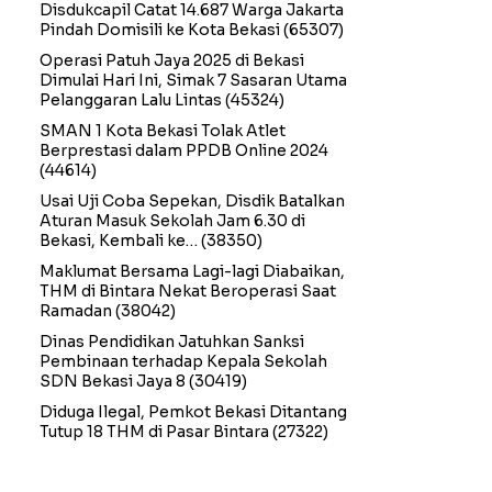
Disdukcapil Catat 14.687 Warga Jakarta
Pindah Domisili ke Kota Bekasi
(65307)
Operasi Patuh Jaya 2025 di Bekasi
Dimulai Hari Ini, Simak 7 Sasaran Utama
Pelanggaran Lalu Lintas
(45324)
SMAN 1 Kota Bekasi Tolak Atlet
Berprestasi dalam PPDB Online 2024
(44614)
Usai Uji Coba Sepekan, Disdik Batalkan
Aturan Masuk Sekolah Jam 6.30 di
Bekasi, Kembali ke…
(38350)
Maklumat Bersama Lagi-lagi Diabaikan,
THM di Bintara Nekat Beroperasi Saat
Ramadan
(38042)
Dinas Pendidikan Jatuhkan Sanksi
Pembinaan terhadap Kepala Sekolah
SDN Bekasi Jaya 8
(30419)
Diduga Ilegal, Pemkot Bekasi Ditantang
Tutup 18 THM di Pasar Bintara
(27322)