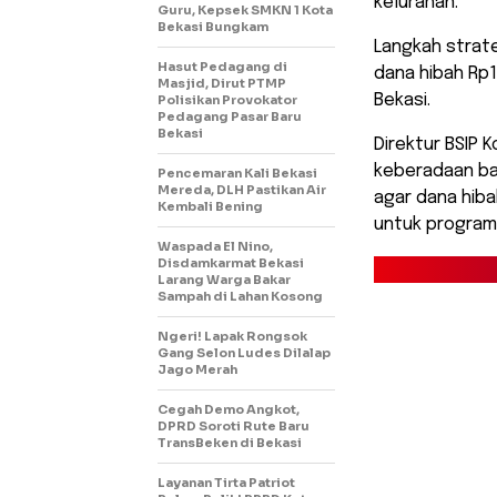
kelurahan.
Guru, Kepsek SMKN 1 Kota
Bekasi Bungkam
Langkah strate
Hasut Pedagang di
dana hibah Rp1
Masjid, Dirut PTMP
Bekasi.
Polisikan Provokator
Pedagang Pasar Baru
Bekasi
​Direktur BSIP
keberadaan ban
Pencemaran Kali Bekasi
Mereda, DLH Pastikan Air
agar dana hib
Kembali Bening
untuk program
Waspada El Nino,
Disdamkarmat Bekasi
Larang Warga Bakar
Sampah di Lahan Kosong
Ngeri! Lapak Rongsok
Gang Selon Ludes Dilalap
Jago Merah
Cegah Demo Angkot,
DPRD Soroti Rute Baru
TransBeken di Bekasi
Layanan Tirta Patriot