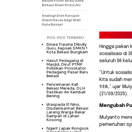
Belum Pulih! BPBD Kota
Bekasi Atasi Krisis Air
Analogi Diet Korupsi:
Alarm Keras bagi Wali
Kota Bekasi
POS-POS TERBARU
Siswa Trauma Dibully
​Hingga pekan 
Guru, Kepsek SMKN 1
Kota Bekasi Bungkam
sosialisasi di
Hasut Pedagang di
seluruh 56 kel
Masjid, Dirut PTMP
Polisikan Provokator
Pedagang Pasar Baru
“Untuk sosialis
Bekasi
Kita sudah men
Pencemaran Kali
titik,” ujar Mu
Bekasi Mereda, DLH
Pastikan Air Kembali
(21/09/2025).
Bening
Waspada El Nino,
Mengubah Pol
Disdamkarmat Bekasi
Larang Warga Bakar
Sampah di Lahan
Mulyanto mene
Kosong
pemenuhan syar
Ngeri! Lapak Rongsok