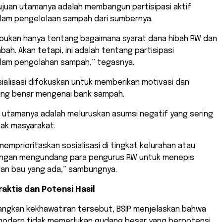
ujuan utamanya adalah membangun partisipasi aktif
lam pengelolaan sampah dari sumbernya.
 bukan hanya tentang bagaimana syarat dana hibah RW dan
ah. Akan tetapi, ini adalah tentang partisipasi
lam pengolahan sampah,” tegasnya.
ialisasi difokuskan untuk memberikan motivasi dan
ng benar mengenai bank sampah.
i utamanya adalah meluruskan asumsi negatif yang sering
nak masyarakat.
i memprioritaskan sosialisasi di tingkat kelurahan atau
ngan mengundang para pengurus RW untuk menepis
dan bau yang ada,” sambungnya.
aktis dan Potensi Hasil
angkan kekhawatiran tersebut, BSIP menjelaskan bahwa
odern tidak memerlukan gudang besar yang berpotensi