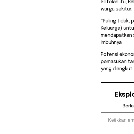
Setelah itu, B
warga sekitar.
​”Paling tidak,
Keluarga) untu
mendapatkan s
imbuhnya.
​Potensi ekono
pemasukan tam
yang diangkut
Ekspl
Berl
Ketikkan email Anda...