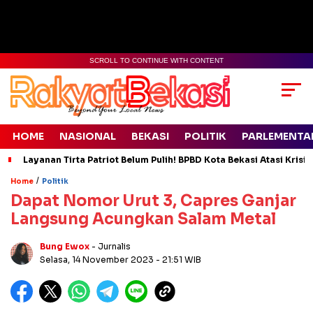
SCROLL TO CONTINUE WITH CONTENT
HOME
NASIONAL
BEKASI
POLITIK
PARLEMENTA
Layanan Tirta Patriot Belum Pulih! BPBD Kota Bekasi Atasi Krisis
/
Home
Politik
Dapat Nomor Urut 3, Capres Ganjar
Langsung Acungkan Salam Metal
Bung Ewox
- Jurnalis
Selasa, 14 November 2023
- 21:51 WIB