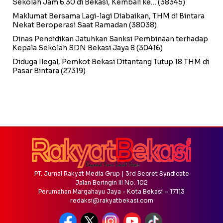
Sekolah Jam 6.30 di Bekasi, Kembali ke…
(38345)
Maklumat Bersama Lagi-lagi Diabaikan, THM di Bintara
Nekat Beroperasi Saat Ramadan
(38038)
Dinas Pendidikan Jatuhkan Sanksi Pembinaan terhadap
Kepala Sekolah SDN Bekasi Jaya 8
(30416)
Diduga Ilegal, Pemkot Bekasi Ditantang Tutup 18 THM di
Pasar Bintara
(27319)
PT. Jurnal Rakyat Media Grup | 3rd Secret Syndicate
Jalan Beringin III No. 102
Perumahan Margahayu Jaya - Kota Bekasi – 17113
redaksi@rakyatbekasi.com