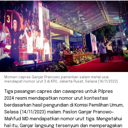
Momen capres Ganjar Pranowo pamerkan salam metal usai
mendapat nomor urut 3 di KPU, Jakarta Pusat, Selasa (14/11/2023)
Tiga pasangan capres dan cawapres untuk Pilpres
2024 resmi mendapatkan nomor urut kontestasi
berdasarkan hasil pengundian di Komisi Pemilihan Umum,
Selasa (14/11/2023) malam. Paslon Ganjar Pranowo-
Mahfud MD mendapatkan nomor urut tiga. Mengetahui
hal itu, Ganjar langsung tersenyum dan memperagakan