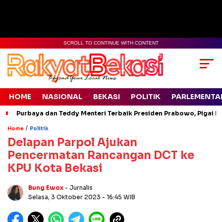
SCROLL TO CONTINUE WITH CONTENT
HOME
NASIONAL
BEKASI
POLITIK
PARLEMENTA
Purbaya dan Teddy Menteri Terbaik Presiden Prabowo, Pigai Pa
/
Home
Politik
Delapan Parpol Ajukan
Pencermatan Rancangan DCT ke
KPU Kota Bekasi
Bung Ewox
- Jurnalis
Selasa, 3 Oktober 2023
- 16:45 WIB