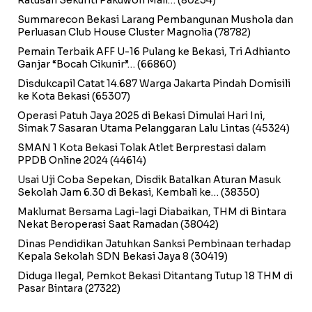
Ratusan Sekuriti Pakuwon Mall…
(80234)
Summarecon Bekasi Larang Pembangunan Mushola dan
Perluasan Club House Cluster Magnolia
(78782)
Pemain Terbaik AFF U-16 Pulang ke Bekasi, Tri Adhianto
Ganjar “Bocah Cikunir”…
(66860)
Disdukcapil Catat 14.687 Warga Jakarta Pindah Domisili
ke Kota Bekasi
(65307)
Operasi Patuh Jaya 2025 di Bekasi Dimulai Hari Ini,
Simak 7 Sasaran Utama Pelanggaran Lalu Lintas
(45324)
SMAN 1 Kota Bekasi Tolak Atlet Berprestasi dalam
PPDB Online 2024
(44614)
Usai Uji Coba Sepekan, Disdik Batalkan Aturan Masuk
Sekolah Jam 6.30 di Bekasi, Kembali ke…
(38350)
Maklumat Bersama Lagi-lagi Diabaikan, THM di Bintara
Nekat Beroperasi Saat Ramadan
(38042)
Dinas Pendidikan Jatuhkan Sanksi Pembinaan terhadap
Kepala Sekolah SDN Bekasi Jaya 8
(30419)
Diduga Ilegal, Pemkot Bekasi Ditantang Tutup 18 THM di
Pasar Bintara
(27322)