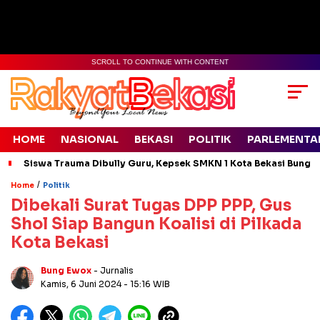
SCROLL TO CONTINUE WITH CONTENT
HOME
NASIONAL
BEKASI
POLITIK
PARLEMENTA
Siswa Trauma Dibully Guru, Kepsek SMKN 1 Kota Bekasi Bung
/
Home
Politik
Dibekali Surat Tugas DPP PPP, Gus
Shol Siap Bangun Koalisi di Pilkada
Kota Bekasi
Bung Ewox
- Jurnalis
Kamis, 6 Juni 2024
- 15:16 WIB