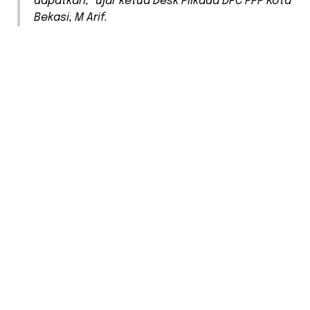
dapatkan,” ujar ketua Desk Pilkada DPC PPP Kota
Bekasi, M Arif.